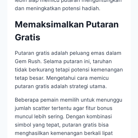
lebih siap memicu putaran menguntungkan
dan meningkatkan potensi hadiah.
Memaksimalkan Putaran
Gratis
Putaran gratis adalah peluang emas dalam
Gem Rush. Selama putaran ini, taruhan
tidak berkurang tetapi potensi kemenangan
tetap besar. Mengetahui cara memicu
putaran gratis adalah strategi utama.
Beberapa pemain memilih untuk menunggu
jumlah scatter tertentu agar fitur bonus
muncul lebih sering. Dengan kombinasi
simbol yang tepat, putaran gratis bisa
menghasilkan kemenangan berkali lipat