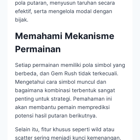
pola putaran, menyusun taruhan secara
efektif, serta mengelola modal dengan
bijak.
Memahami Mekanisme
Permainan
Setiap permainan memiliki pola simbol yang
berbeda, dan Gem Rush tidak terkecuali.
Mengetahui cara simbol muncul dan
bagaimana kombinasi terbentuk sangat
penting untuk strategi. Pemahaman ini
akan membantu pemain memprediksi
potensi hasil putaran berikutnya.
Selain itu, fitur khusus seperti wild atau
scatter sering menjadi kunci kemenangan.