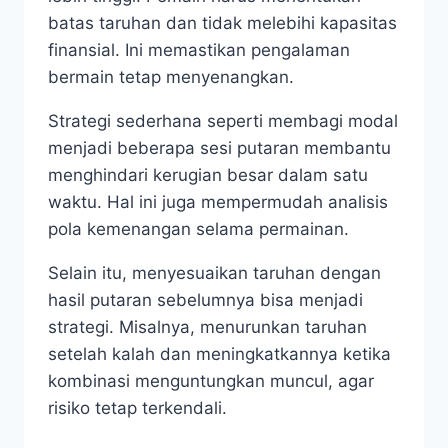
batas taruhan dan tidak melebihi kapasitas
finansial. Ini memastikan pengalaman
bermain tetap menyenangkan.
Strategi sederhana seperti membagi modal
menjadi beberapa sesi putaran membantu
menghindari kerugian besar dalam satu
waktu. Hal ini juga mempermudah analisis
pola kemenangan selama permainan.
Selain itu, menyesuaikan taruhan dengan
hasil putaran sebelumnya bisa menjadi
strategi. Misalnya, menurunkan taruhan
setelah kalah dan meningkatkannya ketika
kombinasi menguntungkan muncul, agar
risiko tetap terkendali.