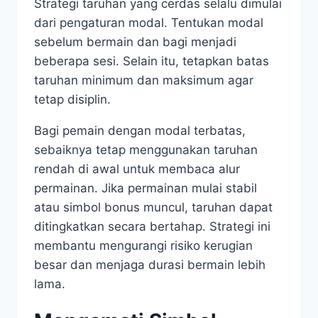
Strategi taruhan yang cerdas selalu dimulai
dari pengaturan modal. Tentukan modal
sebelum bermain dan bagi menjadi
beberapa sesi. Selain itu, tetapkan batas
taruhan minimum dan maksimum agar
tetap disiplin.
Bagi pemain dengan modal terbatas,
sebaiknya tetap menggunakan taruhan
rendah di awal untuk membaca alur
permainan. Jika permainan mulai stabil
atau simbol bonus muncul, taruhan dapat
ditingkatkan secara bertahap. Strategi ini
membantu mengurangi risiko kerugian
besar dan menjaga durasi bermain lebih
lama.