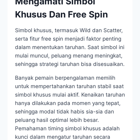
Mengamati Simbol
Khusus Dan Free Spin
Simbol khusus, termasuk Wild dan Scatter,
serta fitur free spin menjadi faktor penting
dalam menentukan taruhan. Saat simbol ini
mulai muncul, peluang menang meningkat,
sehingga strategi taruhan bisa disesuaikan.
Banyak pemain berpengalaman memilih
untuk mempertahankan taruhan stabil saat
simbol khusus mulai aktif. Kenaikan taruhan
hanya dilakukan pada momen yang tepat,
sehingga modal tidak habis sia-sia dan
peluang hasil optimal lebih besar.
Pemahaman timing simbol khusus adalah
kunci dalam mengatur taruhan secara