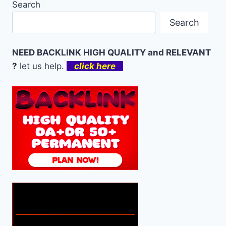
Search
Search
NEED BACKLINK HIGH QUALITY and RELEVANT
?
let us help.
click here