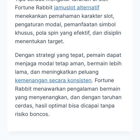
Fortune Rabbit
jamuslot alternatif
menekankan pemahaman karakter slot,
pengaturan modal, pemanfaatan simbol
khusus, pola spin yang efektif, dan disiplin
menentukan target.
Dengan strategi yang tepat, pemain dapat
menjaga modal tetap aman, bermain lebih
lama, dan meningkatkan peluang
kemenangan secara konsisten
. Fortune
Rabbit menawarkan pengalaman bermain
yang menyenangkan, dan dengan taruhan
cerdas, hasil optimal bisa dicapai tanpa
risiko boncos.