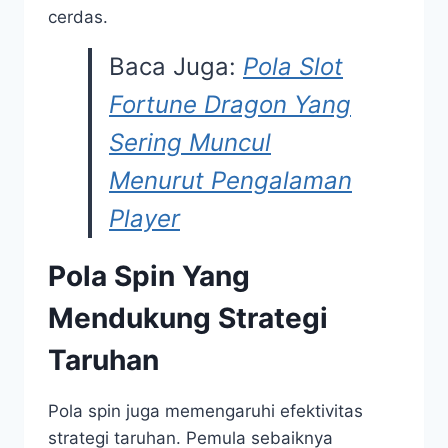
cerdas.
Baca Juga:
Pola Slot
Fortune Dragon Yang
Sering Muncul
Menurut Pengalaman
Player
Pola Spin Yang
Mendukung Strategi
Taruhan
Pola spin juga memengaruhi efektivitas
strategi taruhan. Pemula sebaiknya