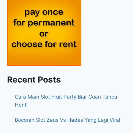
Recent Posts
Cara Main Slot Fruit Party Biar Cuan Tanpa
Henti
Bocoran Slot Zeus Vs Hades Yang Lagi Viral