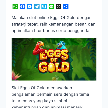
WhatsApp
Facebook
Messenger
Telegram
Skype
Line
X
Share
Mainkan slot online Eggs Of Gold dengan
strategi tepat, raih kemenangan besar, dan
optimalkan fitur bonus serta pengganda.
Slot Eggs Of Gold menawarkan
pengalaman bermain seru dengan tema
telur emas yang kaya simbol
keberuntungan dan animasi menarik.