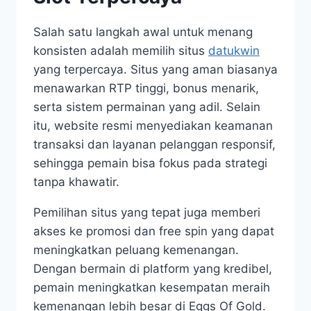
Salah satu langkah awal untuk menang
konsisten adalah memilih situs
datukwin
yang terpercaya. Situs yang aman biasanya
menawarkan RTP tinggi, bonus menarik,
serta sistem permainan yang adil. Selain
itu, website resmi menyediakan keamanan
transaksi dan layanan pelanggan responsif,
sehingga pemain bisa fokus pada strategi
tanpa khawatir.
Pemilihan situs yang tepat juga memberi
akses ke promosi dan free spin yang dapat
meningkatkan peluang kemenangan.
Dengan bermain di platform yang kredibel,
pemain meningkatkan kesempatan meraih
kemenangan lebih besar di Eggs Of Gold.