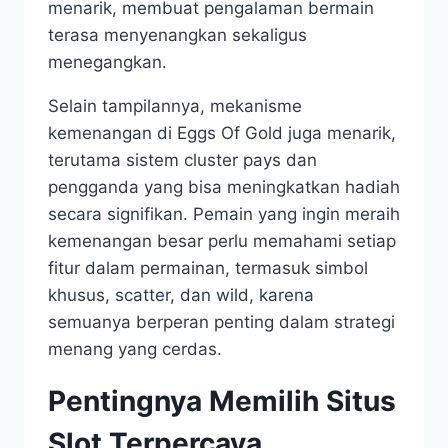
menarik, membuat pengalaman bermain
terasa menyenangkan sekaligus
menegangkan.
Selain tampilannya, mekanisme
kemenangan di Eggs Of Gold juga menarik,
terutama sistem cluster pays dan
pengganda yang bisa meningkatkan hadiah
secara signifikan. Pemain yang ingin meraih
kemenangan besar perlu memahami setiap
fitur dalam permainan, termasuk simbol
khusus, scatter, dan wild, karena
semuanya berperan penting dalam strategi
menang yang cerdas.
Pentingnya Memilih Situs
Slot Terpercaya