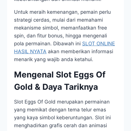
Untuk meraih kemenangan, pemain perlu
strategi cerdas, mulai dari memahami
mekanisme simbol, memanfaatkan free
spin, dan fitur bonus, hingga mengenali
pola permainan. Dibawah ini
SLOT ONLINE
HASIL NYATA
akan memberikan informasi
menarik yang wajib anda ketahui.
Mengenal Slot Eggs Of
Gold & Daya Tariknya
Slot Eggs Of Gold merupakan permainan
yang memikat dengan tema telur emas
yang kaya simbol keberuntungan. Slot ini
menghadirkan grafis cerah dan animasi