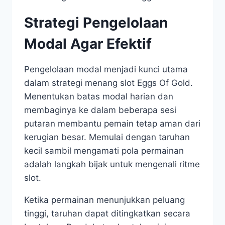
Strategi Pengelolaan
Modal Agar Efektif
Pengelolaan modal menjadi kunci utama
dalam strategi menang slot Eggs Of Gold.
Menentukan batas modal harian dan
membaginya ke dalam beberapa sesi
putaran membantu pemain tetap aman dari
kerugian besar. Memulai dengan taruhan
kecil sambil mengamati pola permainan
adalah langkah bijak untuk mengenali ritme
slot.
Ketika permainan menunjukkan peluang
tinggi, taruhan dapat ditingkatkan secara