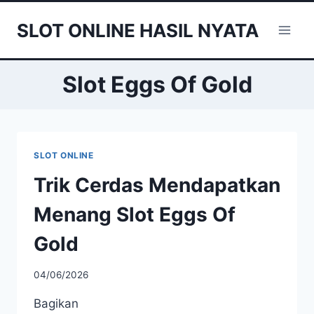
Skip
SLOT ONLINE HASIL NYATA
to
content
Slot Eggs Of Gold
SLOT ONLINE
Trik Cerdas Mendapatkan
Menang Slot Eggs Of
Gold
04/06/2026
Bagikan