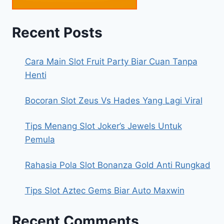
Recent Posts
Cara Main Slot Fruit Party Biar Cuan Tanpa
Henti
Bocoran Slot Zeus Vs Hades Yang Lagi Viral
Tips Menang Slot Joker’s Jewels Untuk
Pemula
Rahasia Pola Slot Bonanza Gold Anti Rungkad
Tips Slot Aztec Gems Biar Auto Maxwin
Recent Comments