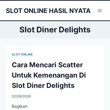
Skip
SLOT ONLINE HASIL NYATA
to
content
Slot Diner Delights
SLOT ONLINE
Cara Mencari Scatter
Untuk Kemenangan Di
Slot Diner Delights
02/06/2026
Bagikan