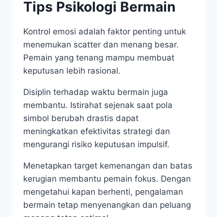
Tips Psikologi Bermain
Kontrol emosi adalah faktor penting untuk
menemukan scatter dan menang besar.
Pemain yang tenang mampu membuat
keputusan lebih rasional.
Disiplin terhadap waktu bermain juga
membantu. Istirahat sejenak saat pola
simbol berubah drastis dapat
meningkatkan efektivitas strategi dan
mengurangi risiko keputusan impulsif.
Menetapkan target kemenangan dan batas
kerugian membantu pemain fokus. Dengan
mengetahui kapan berhenti, pengalaman
bermain tetap menyenangkan dan peluang