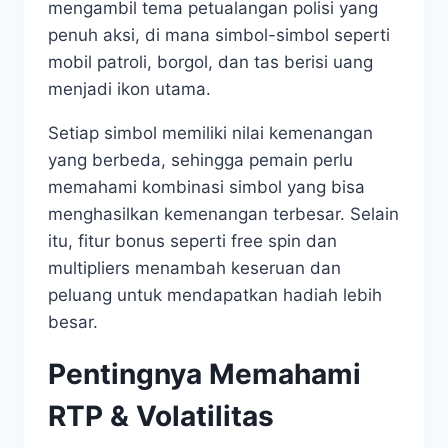
mengambil tema petualangan polisi yang
penuh aksi, di mana simbol-simbol seperti
mobil patroli, borgol, dan tas berisi uang
menjadi ikon utama.
Setiap simbol memiliki nilai kemenangan
yang berbeda, sehingga pemain perlu
memahami kombinasi simbol yang bisa
menghasilkan kemenangan terbesar. Selain
itu, fitur bonus seperti free spin dan
multipliers menambah keseruan dan
peluang untuk mendapatkan hadiah lebih
besar.
Pentingnya Memahami
RTP & Volatilitas