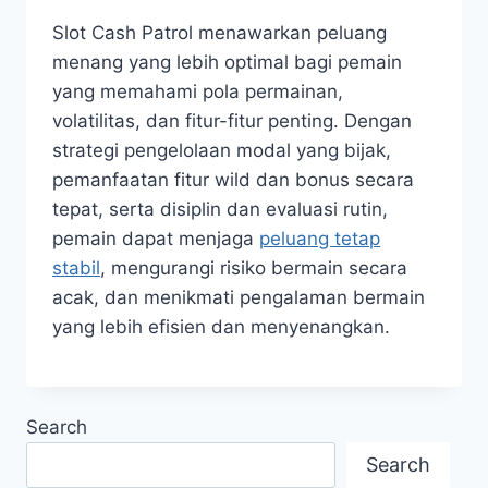
Slot Cash Patrol menawarkan peluang
menang yang lebih optimal bagi pemain
yang memahami pola permainan,
volatilitas, dan fitur-fitur penting. Dengan
strategi pengelolaan modal yang bijak,
pemanfaatan fitur wild dan bonus secara
tepat, serta disiplin dan evaluasi rutin,
pemain dapat menjaga
peluang tetap
stabil
, mengurangi risiko bermain secara
acak, dan menikmati pengalaman bermain
yang lebih efisien dan menyenangkan.
Search
Search