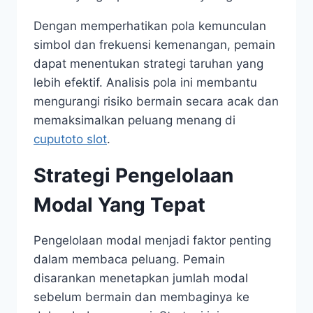
Dengan memperhatikan pola kemunculan
simbol dan frekuensi kemenangan, pemain
dapat menentukan strategi taruhan yang
lebih efektif. Analisis pola ini membantu
mengurangi risiko bermain secara acak dan
memaksimalkan peluang menang di
cuputoto slot
.
Strategi Pengelolaan
Modal Yang Tepat
Pengelolaan modal menjadi faktor penting
dalam membaca peluang. Pemain
disarankan menetapkan jumlah modal
sebelum bermain dan membaginya ke