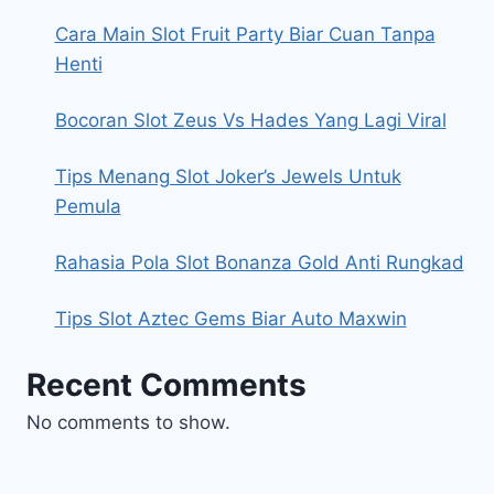
Cara Main Slot Fruit Party Biar Cuan Tanpa
Henti
Bocoran Slot Zeus Vs Hades Yang Lagi Viral
Tips Menang Slot Joker’s Jewels Untuk
Pemula
Rahasia Pola Slot Bonanza Gold Anti Rungkad
Tips Slot Aztec Gems Biar Auto Maxwin
Recent Comments
No comments to show.