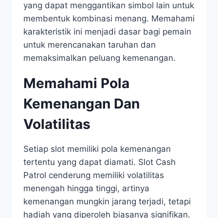
yang dapat menggantikan simbol lain untuk
membentuk kombinasi menang. Memahami
karakteristik ini menjadi dasar bagi pemain
untuk merencanakan taruhan dan
memaksimalkan peluang kemenangan.
Memahami Pola
Kemenangan Dan
Volatilitas
Setiap slot memiliki pola kemenangan
tertentu yang dapat diamati. Slot Cash
Patrol cenderung memiliki volatilitas
menengah hingga tinggi, artinya
kemenangan mungkin jarang terjadi, tetapi
hadiah yang diperoleh biasanya signifikan.