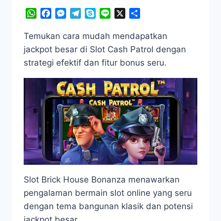
WhatsApp
Facebook
Messenger
Telegram
Skype
Line
X
Share
Temukan cara mudah mendapatkan
jackpot besar di Slot Cash Patrol dengan
strategi efektif dan fitur bonus seru.
Slot Brick House Bonanza menawarkan
pengalaman bermain slot online yang seru
dengan tema bangunan klasik dan potensi
jackpot besar.