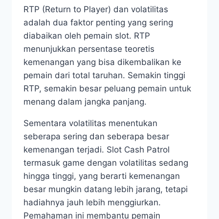
RTP (Return to Player) dan volatilitas
adalah dua faktor penting yang sering
diabaikan oleh pemain slot. RTP
menunjukkan persentase teoretis
kemenangan yang bisa dikembalikan ke
pemain dari total taruhan. Semakin tinggi
RTP, semakin besar peluang pemain untuk
menang dalam jangka panjang.
Sementara volatilitas menentukan
seberapa sering dan seberapa besar
kemenangan terjadi. Slot Cash Patrol
termasuk game dengan volatilitas sedang
hingga tinggi, yang berarti kemenangan
besar mungkin datang lebih jarang, tetapi
hadiahnya jauh lebih menggiurkan.
Pemahaman ini membantu pemain