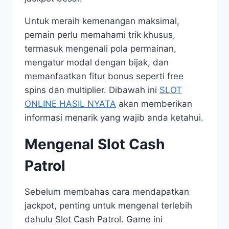
Untuk meraih kemenangan maksimal,
pemain perlu memahami trik khusus,
termasuk mengenali pola permainan,
mengatur modal dengan bijak, dan
memanfaatkan fitur bonus seperti free
spins dan multiplier. Dibawah ini
SLOT
ONLINE HASIL NYATA
akan memberikan
informasi menarik yang wajib anda ketahui.
Mengenal Slot Cash
Patrol
Sebelum membahas cara mendapatkan
jackpot, penting untuk mengenal terlebih
dahulu Slot Cash Patrol. Game ini