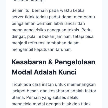
Selain itu, bermain pada waktu ketika
server tidak terlalu padat dapat membantu
pengalaman bermain lebih lancar dan
mengurangi risiko gangguan teknis. Perlu
diingat, pola ini bukan jaminan, tetapi bisa
menjadi referensi tambahan dalam
mengambil keputusan taruhan.
Kesabaran & Pengelolaan
Modal Adalah Kunci
Tidak ada cara instan untuk memenangkan
jackpot besar, dan kesabaran adalah faktor
utama. Pemain yang sukses selalu
mengelola modal dengan bijak dan tidak