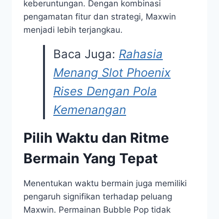
keberuntungan. Dengan kombinasi
pengamatan fitur dan strategi, Maxwin
menjadi lebih terjangkau.
Baca Juga:
Rahasia
Menang Slot Phoenix
Rises Dengan Pola
Kemenangan
Pilih Waktu dan Ritme
Bermain Yang Tepat
Menentukan waktu bermain juga memiliki
pengaruh signifikan terhadap peluang
Maxwin. Permainan Bubble Pop tidak