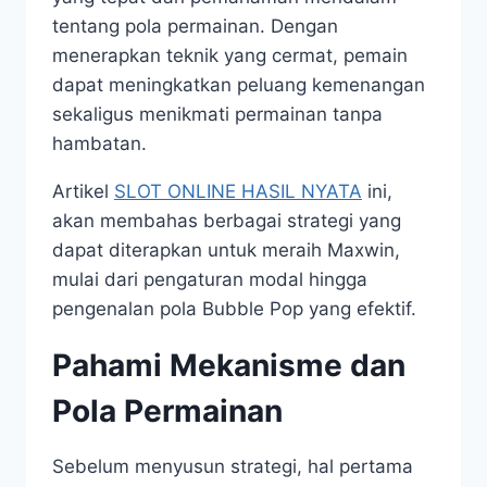
tentang pola permainan. Dengan
menerapkan teknik yang cermat, pemain
dapat meningkatkan peluang kemenangan
sekaligus menikmati permainan tanpa
hambatan.
Artikel
SLOT ONLINE HASIL NYATA
ini,
akan membahas berbagai strategi yang
dapat diterapkan untuk meraih Maxwin,
mulai dari pengaturan modal hingga
pengenalan pola Bubble Pop yang efektif.
Pahami Mekanisme dan
Pola Permainan
Sebelum menyusun strategi, hal pertama