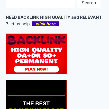
Search
NEED BACKLINK HIGH QUALITY and RELEVANT
?
let us help.
click here