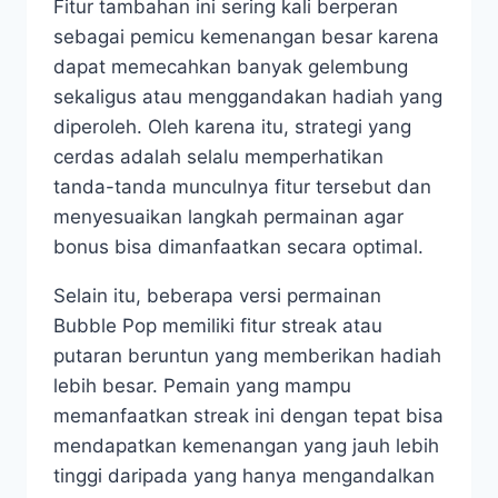
Fitur tambahan ini sering kali berperan
sebagai pemicu kemenangan besar karena
dapat memecahkan banyak gelembung
sekaligus atau menggandakan hadiah yang
diperoleh. Oleh karena itu, strategi yang
cerdas adalah selalu memperhatikan
tanda-tanda munculnya fitur tersebut dan
menyesuaikan langkah permainan agar
bonus bisa dimanfaatkan secara optimal.
Selain itu, beberapa versi permainan
Bubble Pop memiliki fitur streak atau
putaran beruntun yang memberikan hadiah
lebih besar. Pemain yang mampu
memanfaatkan streak ini dengan tepat bisa
mendapatkan kemenangan yang jauh lebih
tinggi daripada yang hanya mengandalkan