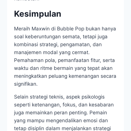
Kesimpulan
Meraih Maxwin di Bubble Pop bukan hanya
soal keberuntungan semata, tetapi juga
kombinasi strategi, pengamatan, dan
manajemen modal yang cermat.
Pemahaman pola, pemanfaatan fitur, serta
waktu dan ritme bermain yang tepat akan
meningkatkan peluang kemenangan secara
signifikan.
Selain strategi teknis, aspek psikologis
seperti ketenangan, fokus, dan kesabaran
juga memainkan peran penting. Pemain
yang mampu mengendalikan emosi dan
tetap disiplin dalam menjalankan strategi