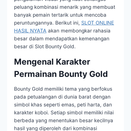
peluang kombinasi menarik yang membuat
banyak pemain tertarik untuk mencoba
peruntungannya. Berikut ini,
SLOT ONLINE
HASIL NYATA
akan membongkar rahasia
besar dalam mendapatkan kemenangan
besar di Slot Bounty Gold.
Mengenal Karakter
Permainan Bounty Gold
Bounty Gold memiliki tema yang berfokus
pada petualangan di dunia barat dengan
simbol khas seperti emas, peti harta, dan
karakter koboi. Setiap simbol memiliki nilai
berbeda yang menentukan besar kecilnya
hasil yang diperoleh dari kombinasi