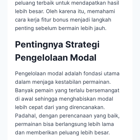
peluang terbaik untuk mendapatkan hasil
lebih besar. Oleh karena itu, memahami
cara kerja fitur bonus menjadi langkah
penting sebelum bermain lebih jauh.
Pentingnya Strategi
Pengelolaan Modal
Pengelolaan modal adalah fondasi utama
dalam menjaga kestabilan permainan.
Banyak pemain yang terlalu bersemangat
di awal sehingga menghabiskan modal
lebih cepat dari yang direncanakan.
Padahal, dengan perencanaan yang baik,
permainan bisa berlangsung lebih lama
dan memberikan peluang lebih besar.