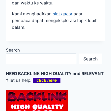
dari waktu ke waktu.
Kami menghadirkan
slot gacor
agar
pembaca dapat mengeksplorasi topik lebih
dalam.
Search
Search
NEED BACKLINK HIGH QUALITY and RELEVANT
?
let us help.
click here