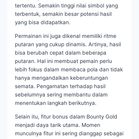
tertentu. Semakin tinggi nilai simbol yang
terbentuk, semakin besar potensi hasil
yang bisa didapatkan.
Permainan ini juga dikenal memiliki ritme
putaran yang cukup dinamis. Artinya, hasil
bisa berubah cepat dalam beberapa
putaran. Hal ini membuat pemain perlu
lebih fokus dalam membaca pola dan tidak
hanya mengandalkan keberuntungan
semata. Pengamatan terhadap hasil
sebelumnya sering membantu dalam
menentukan langkah berikutnya.
Selain itu, fitur bonus dalam Bounty Gold
menjadi daya tarik utama. Momen
munculnya fitur ini sering dianggap sebagai