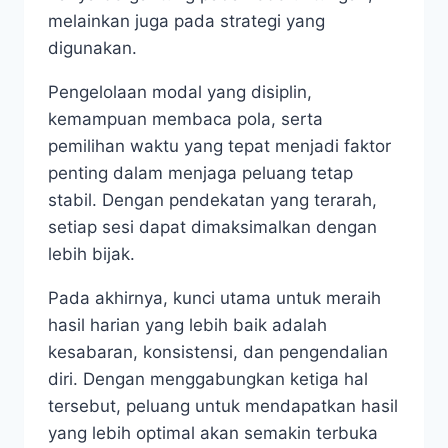
melainkan juga pada strategi yang
digunakan.
Pengelolaan modal yang disiplin,
kemampuan membaca pola, serta
pemilihan waktu yang tepat menjadi faktor
penting dalam menjaga peluang tetap
stabil. Dengan pendekatan yang terarah,
setiap sesi dapat dimaksimalkan dengan
lebih bijak.
Pada akhirnya, kunci utama untuk meraih
hasil harian yang lebih baik adalah
kesabaran, konsistensi, dan pengendalian
diri. Dengan menggabungkan ketiga hal
tersebut, peluang untuk mendapatkan hasil
yang lebih optimal akan semakin terbuka