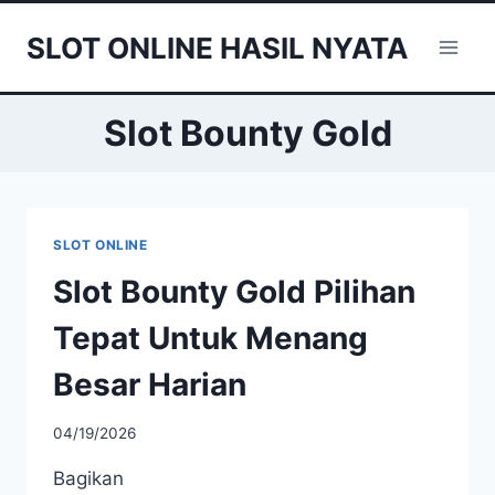
Skip
SLOT ONLINE HASIL NYATA
to
content
Slot Bounty Gold
SLOT ONLINE
Slot Bounty Gold Pilihan
Tepat Untuk Menang
Besar Harian
04/19/2026
Bagikan