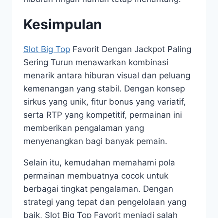
Kesimpulan
Slot Big Top
Favorit Dengan Jackpot Paling
Sering Turun menawarkan kombinasi
menarik antara hiburan visual dan peluang
kemenangan yang stabil. Dengan konsep
sirkus yang unik, fitur bonus yang variatif,
serta RTP yang kompetitif, permainan ini
memberikan pengalaman yang
menyenangkan bagi banyak pemain.
Selain itu, kemudahan memahami pola
permainan membuatnya cocok untuk
berbagai tingkat pengalaman. Dengan
strategi yang tepat dan pengelolaan yang
baik, Slot Big Top Favorit menjadi salah