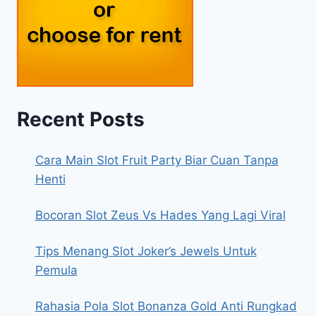
Recent Posts
Cara Main Slot Fruit Party Biar Cuan Tanpa
Henti
Bocoran Slot Zeus Vs Hades Yang Lagi Viral
Tips Menang Slot Joker’s Jewels Untuk
Pemula
Rahasia Pola Slot Bonanza Gold Anti Rungkad