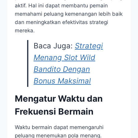
aktif. Hal ini dapat membantu pemain
memahami peluang kemenangan lebih baik
dan meningkatkan efektivitas strategi
mereka.
Baca Juga:
Strategi
Menang Slot Wild
Bandito Dengan
Bonus Maksimal
Mengatur Waktu dan
Frekuensi Bermain
Waktu bermain dapat memengaruhi
peluang menemukan pola menang.