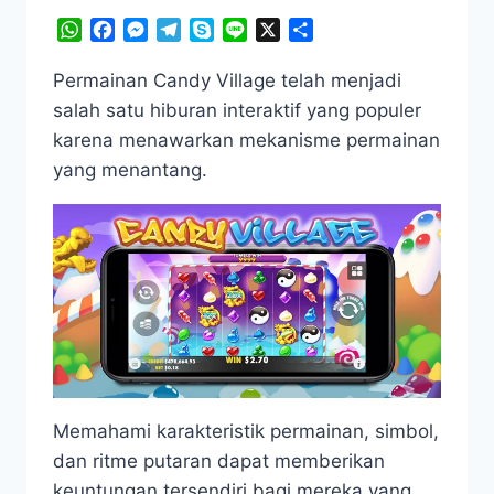
WhatsApp
Facebook
Messenger
Telegram
Skype
Line
X
Share
Permainan Candy Village telah menjadi
salah satu hiburan interaktif yang populer
karena menawarkan mekanisme permainan
yang menantang.
Memahami karakteristik permainan, simbol,
dan ritme putaran dapat memberikan
keuntungan tersendiri bagi mereka yang