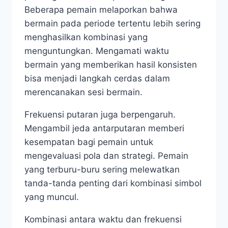
Beberapa pemain melaporkan bahwa
bermain pada periode tertentu lebih sering
menghasilkan kombinasi yang
menguntungkan. Mengamati waktu
bermain yang memberikan hasil konsisten
bisa menjadi langkah cerdas dalam
merencanakan sesi bermain.
Frekuensi putaran juga berpengaruh.
Mengambil jeda antarputaran memberi
kesempatan bagi pemain untuk
mengevaluasi pola dan strategi. Pemain
yang terburu-buru sering melewatkan
tanda-tanda penting dari kombinasi simbol
yang muncul.
Kombinasi antara waktu dan frekuensi