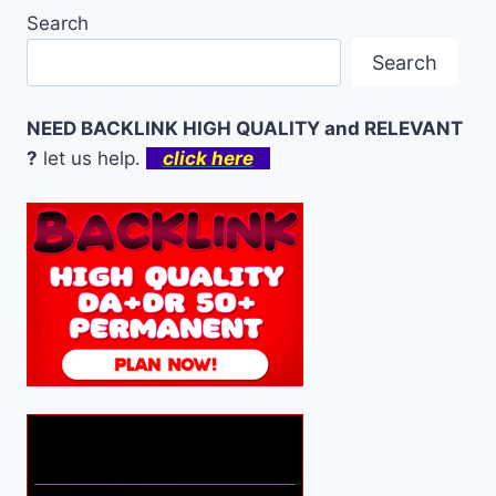
Search
Search
NEED BACKLINK HIGH QUALITY and RELEVANT
?
let us help.
click here