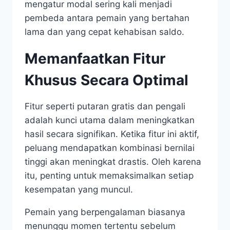
mengatur modal sering kali menjadi
pembeda antara pemain yang bertahan
lama dan yang cepat kehabisan saldo.
Memanfaatkan Fitur
Khusus Secara Optimal
Fitur seperti putaran gratis dan pengali
adalah kunci utama dalam meningkatkan
hasil secara signifikan. Ketika fitur ini aktif,
peluang mendapatkan kombinasi bernilai
tinggi akan meningkat drastis. Oleh karena
itu, penting untuk memaksimalkan setiap
kesempatan yang muncul.
Pemain yang berpengalaman biasanya
menunggu momen tertentu sebelum