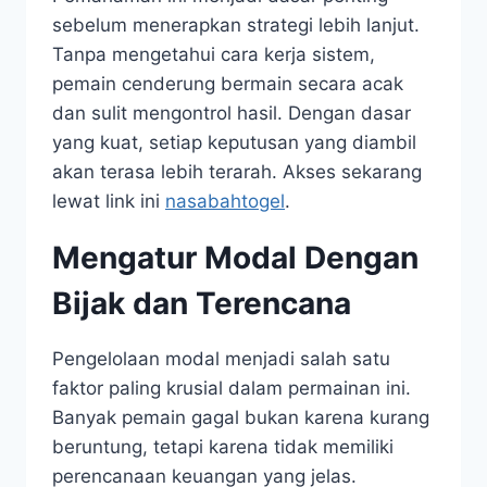
sebelum menerapkan strategi lebih lanjut.
Tanpa mengetahui cara kerja sistem,
pemain cenderung bermain secara acak
dan sulit mengontrol hasil. Dengan dasar
yang kuat, setiap keputusan yang diambil
akan terasa lebih terarah. Akses sekarang
lewat link ini
nasabahtogel
.
Mengatur Modal Dengan
Bijak dan Terencana
Pengelolaan modal menjadi salah satu
faktor paling krusial dalam permainan ini.
Banyak pemain gagal bukan karena kurang
beruntung, tetapi karena tidak memiliki
perencanaan keuangan yang jelas.