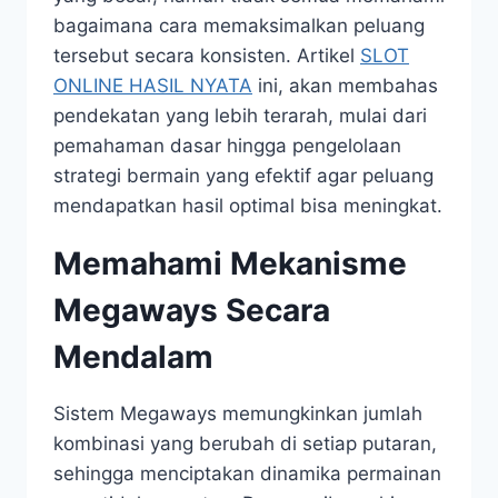
bagaimana cara memaksimalkan peluang
tersebut secara konsisten. Artikel
SLOT
ONLINE HASIL NYATA
ini, akan membahas
pendekatan yang lebih terarah, mulai dari
pemahaman dasar hingga pengelolaan
strategi bermain yang efektif agar peluang
mendapatkan hasil optimal bisa meningkat.
Memahami Mekanisme
Megaways Secara
Mendalam
Sistem Megaways memungkinkan jumlah
kombinasi yang berubah di setiap putaran,
sehingga menciptakan dinamika permainan