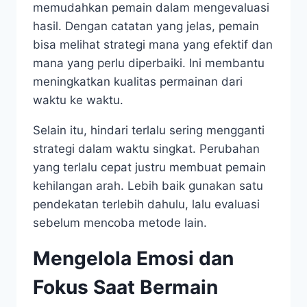
memudahkan pemain dalam mengevaluasi
hasil. Dengan catatan yang jelas, pemain
bisa melihat strategi mana yang efektif dan
mana yang perlu diperbaiki. Ini membantu
meningkatkan kualitas permainan dari
waktu ke waktu.
Selain itu, hindari terlalu sering mengganti
strategi dalam waktu singkat. Perubahan
yang terlalu cepat justru membuat pemain
kehilangan arah. Lebih baik gunakan satu
pendekatan terlebih dahulu, lalu evaluasi
sebelum mencoba metode lain.
Mengelola Emosi dan
Fokus Saat Bermain