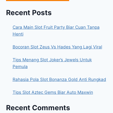
Recent Posts
Cara Main Slot Fruit Party Biar Cuan Tanpa
Henti
Bocoran Slot Zeus Vs Hades Yang Lagi Viral
Tips Menang Slot Joker’s Jewels Untuk
Pemula
Rahasia Pola Slot Bonanza Gold Anti Rungkad
Tips Slot Aztec Gems Biar Auto Maxwin
Recent Comments