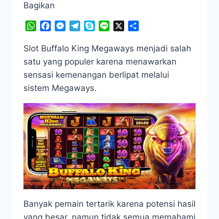
Bagikan
WhatsApp
Facebook
Messenger
Telegram
Skype
Line
X
Share
Slot Buffalo King Megaways menjadi salah
satu yang populer karena menawarkan
sensasi kemenangan berlipat melalui
sistem Megaways.
Banyak pemain tertarik karena potensi hasil
yang besar, namun tidak semua memahami