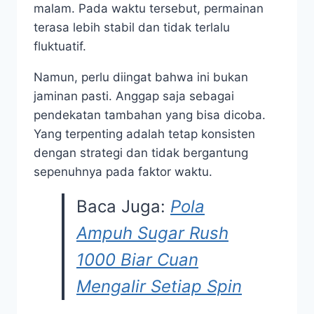
malam. Pada waktu tersebut, permainan
terasa lebih stabil dan tidak terlalu
fluktuatif.
Namun, perlu diingat bahwa ini bukan
jaminan pasti. Anggap saja sebagai
pendekatan tambahan yang bisa dicoba.
Yang terpenting adalah tetap konsisten
dengan strategi dan tidak bergantung
sepenuhnya pada faktor waktu.
Baca Juga:
Pola
Ampuh Sugar Rush
1000 Biar Cuan
Mengalir Setiap Spin