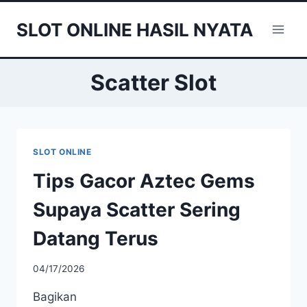
Skip
SLOT ONLINE HASIL NYATA
to
content
Scatter Slot
SLOT ONLINE
Tips Gacor Aztec Gems
Supaya Scatter Sering
Datang Terus
04/17/2026
Bagikan