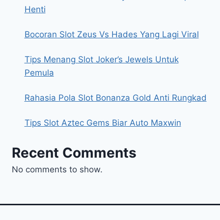
Henti
Bocoran Slot Zeus Vs Hades Yang Lagi Viral
Tips Menang Slot Joker’s Jewels Untuk
Pemula
Rahasia Pola Slot Bonanza Gold Anti Rungkad
Tips Slot Aztec Gems Biar Auto Maxwin
Recent Comments
No comments to show.