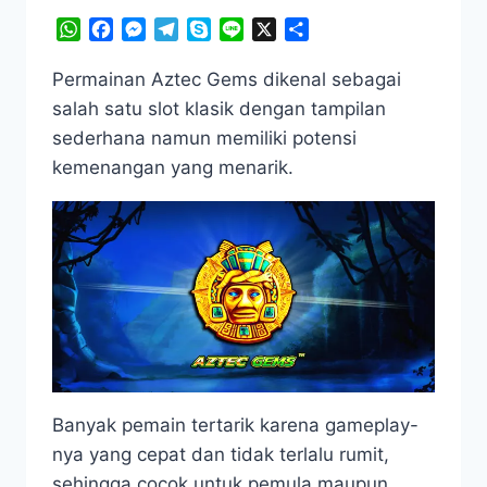
WhatsApp
Facebook
Messenger
Telegram
Skype
Line
X
Share
Permainan Aztec Gems dikenal sebagai
salah satu slot klasik dengan tampilan
sederhana namun memiliki potensi
kemenangan yang menarik.
Banyak pemain tertarik karena gameplay-
nya yang cepat dan tidak terlalu rumit,
sehingga cocok untuk pemula maupun