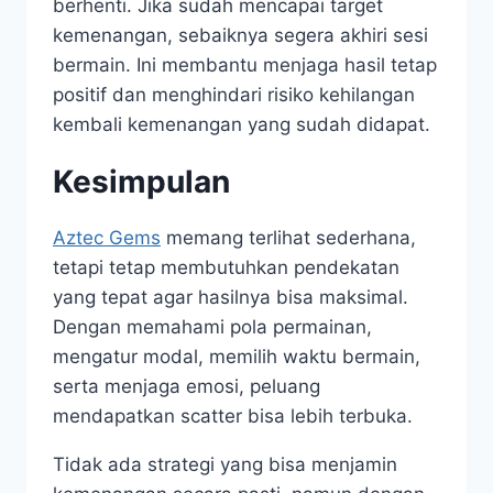
berhenti. Jika sudah mencapai target
kemenangan, sebaiknya segera akhiri sesi
bermain. Ini membantu menjaga hasil tetap
positif dan menghindari risiko kehilangan
kembali kemenangan yang sudah didapat.
Kesimpulan
Aztec Gems
memang terlihat sederhana,
tetapi tetap membutuhkan pendekatan
yang tepat agar hasilnya bisa maksimal.
Dengan memahami pola permainan,
mengatur modal, memilih waktu bermain,
serta menjaga emosi, peluang
mendapatkan scatter bisa lebih terbuka.
Tidak ada strategi yang bisa menjamin