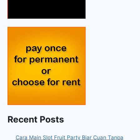
Recent Posts
Cara Main Slot Fruit Party Biar Cuan Tanpa