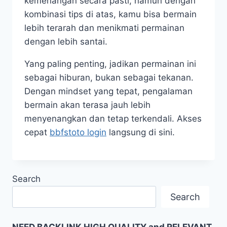
kemenangan secara pasti, namun dengan
kombinasi tips di atas, kamu bisa bermain
lebih terarah dan menikmati permainan
dengan lebih santai.
Yang paling penting, jadikan permainan ini
sebagai hiburan, bukan sebagai tekanan.
Dengan mindset yang tepat, pengalaman
bermain akan terasa jauh lebih
menyenangkan dan tetap terkendali. Akses
cepat
bbfstoto login
langsung di sini.
Search
Search