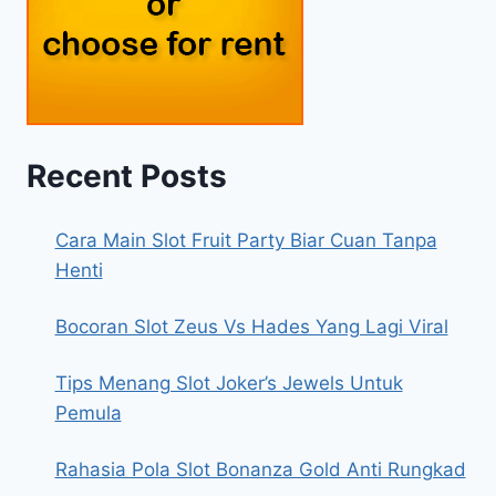
Recent Posts
Cara Main Slot Fruit Party Biar Cuan Tanpa
Henti
Bocoran Slot Zeus Vs Hades Yang Lagi Viral
Tips Menang Slot Joker’s Jewels Untuk
Pemula
Rahasia Pola Slot Bonanza Gold Anti Rungkad