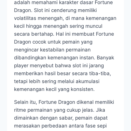
adalah memahami karakter dasar Fortune
Dragon. Slot ini cenderung memiliki
volatilitas menengah, di mana kemenangan
kecil hingga menengah sering muncul
secara bertahap. Hal ini membuat Fortune
Dragon cocok untuk pemain yang
mengincar kestabilan permainan
dibandingkan kemenangan instan. Banyak
player menyebut bahwa slot ini jarang
memberikan hasil besar secara tiba-tiba,
tetapi lebih sering melalui akumulasi
kemenangan kecil yang konsisten.
Selain itu, Fortune Dragon dikenal memiliki
ritme permainan yang cukup jelas. Jika
dimainkan dengan sabar, pemain dapat
merasakan perbedaan antara fase sepi