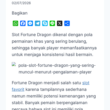
02/07/2026
Bagikan
WhatsApp
Facebook
Messenger
Telegram
Skype
Line
X
Share
Slot Fortune Dragon dikenal dengan pola
permainan khas yang sering berulang,
sehingga banyak player memanfaatkannya
untuk menjaga konsistensi hasil bermain.
Fortune Dragon menjadi salah satu
slot
favorit
karena tampilannya sederhana
namun memiliki potensi kemenangan yang
stabil. Banyak pemain berpengalaman
percaya bahwa slot ini memiliki pola