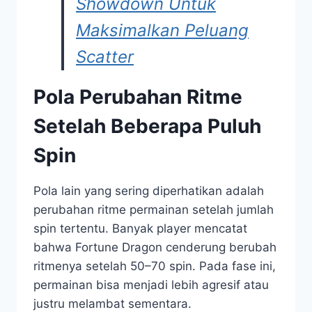
Showdown Untuk
Maksimalkan Peluang
Scatter
Pola Perubahan Ritme
Setelah Beberapa Puluh
Spin
Pola lain yang sering diperhatikan adalah
perubahan ritme permainan setelah jumlah
spin tertentu. Banyak player mencatat
bahwa Fortune Dragon cenderung berubah
ritmenya setelah 50–70 spin. Pada fase ini,
permainan bisa menjadi lebih agresif atau
justru melambat sementara.