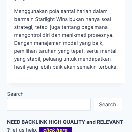
Menggunakan pola santai harian dalam
bermain Starlight Wins bukan hanya soal
strategi, tetapi juga tentang bagaimana
mengontrol diri dan menikmati prosesnya.
Dengan manajemen modal yang baik,
pemilihan taruhan yang tepat, serta mental
yang stabil, peluang untuk mendapatkan
hasil yang lebih baik akan semakin terbuka.
Search
Search
NEED BACKLINK HIGH QUALITY and RELEVANT
?
let us help.
click here