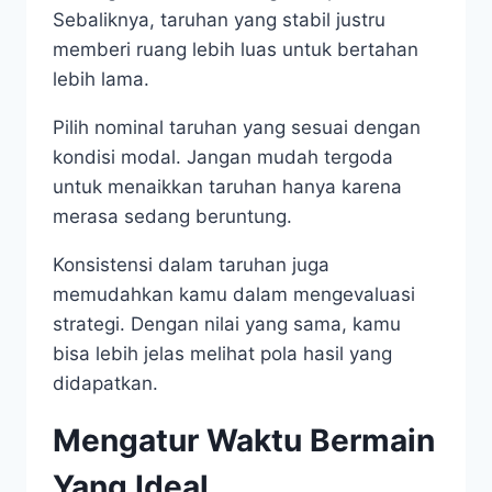
Sebaliknya, taruhan yang stabil justru
memberi ruang lebih luas untuk bertahan
lebih lama.
Pilih nominal taruhan yang sesuai dengan
kondisi modal. Jangan mudah tergoda
untuk menaikkan taruhan hanya karena
merasa sedang beruntung.
Konsistensi dalam taruhan juga
memudahkan kamu dalam mengevaluasi
strategi. Dengan nilai yang sama, kamu
bisa lebih jelas melihat pola hasil yang
didapatkan.
Mengatur Waktu Bermain
Yang Ideal