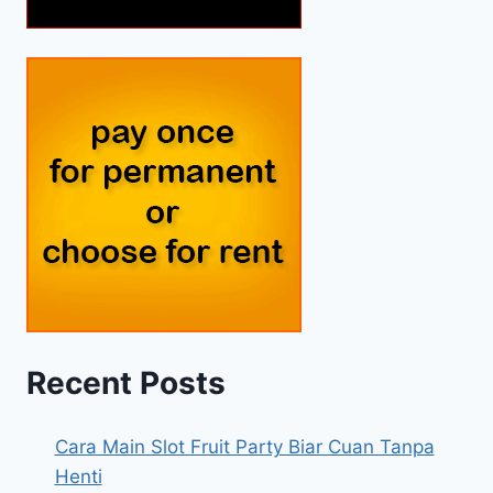
Recent Posts
Cara Main Slot Fruit Party Biar Cuan Tanpa
Henti