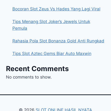
Bocoran Slot Zeus Vs Hades Yang Lagi Viral
Tips Menang Slot Joker’s Jewels Untuk
Pemula
Rahasia Pola Slot Bonanza Gold Anti Rungkad
Tips Slot Aztec Gems Biar Auto Maxwin
Recent Comments
No comments to show.
© 2026
SLOT ONLINE HASIL NYATA