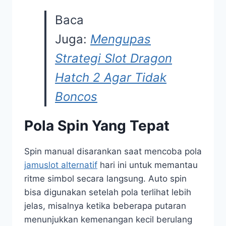
Baca
Juga:
Mengupas
Strategi Slot Dragon
Hatch 2 Agar Tidak
Boncos
Pola Spin Yang Tepat
Spin manual disarankan saat mencoba pola
jamuslot alternatif
hari ini untuk memantau
ritme simbol secara langsung. Auto spin
bisa digunakan setelah pola terlihat lebih
jelas, misalnya ketika beberapa putaran
menunjukkan kemenangan kecil berulang