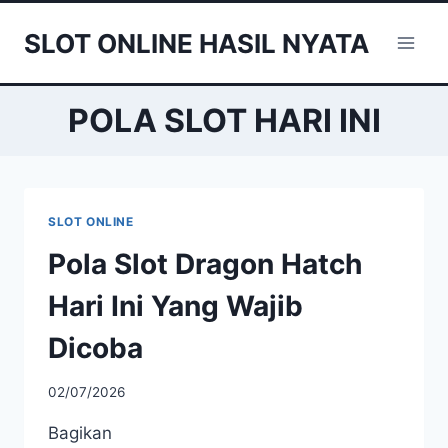
Skip
SLOT ONLINE HASIL NYATA
to
content
POLA SLOT HARI INI
SLOT ONLINE
Pola Slot Dragon Hatch
Hari Ini Yang Wajib
Dicoba
02/07/2026
Bagikan