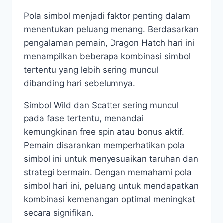
Pola simbol menjadi faktor penting dalam
menentukan peluang menang. Berdasarkan
pengalaman pemain, Dragon Hatch hari ini
menampilkan beberapa kombinasi simbol
tertentu yang lebih sering muncul
dibanding hari sebelumnya.
Simbol Wild dan Scatter sering muncul
pada fase tertentu, menandai
kemungkinan free spin atau bonus aktif.
Pemain disarankan memperhatikan pola
simbol ini untuk menyesuaikan taruhan dan
strategi bermain. Dengan memahami pola
simbol hari ini, peluang untuk mendapatkan
kombinasi kemenangan optimal meningkat
secara signifikan.