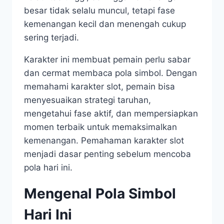
besar tidak selalu muncul, tetapi fase
kemenangan kecil dan menengah cukup
sering terjadi.
Karakter ini membuat pemain perlu sabar
dan cermat membaca pola simbol. Dengan
memahami karakter slot, pemain bisa
menyesuaikan strategi taruhan,
mengetahui fase aktif, dan mempersiapkan
momen terbaik untuk memaksimalkan
kemenangan. Pemahaman karakter slot
menjadi dasar penting sebelum mencoba
pola hari ini.
Mengenal Pola Simbol
Hari Ini