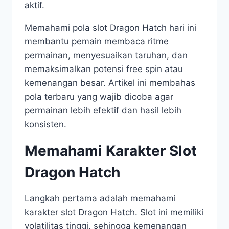
aktif.
Memahami pola slot Dragon Hatch hari ini
membantu pemain membaca ritme
permainan, menyesuaikan taruhan, dan
memaksimalkan potensi free spin atau
kemenangan besar. Artikel ini membahas
pola terbaru yang wajib dicoba agar
permainan lebih efektif dan hasil lebih
konsisten.
Memahami Karakter Slot
Dragon Hatch
Langkah pertama adalah memahami
karakter slot Dragon Hatch. Slot ini memiliki
volatilitas tinggi, sehingga kemenangan