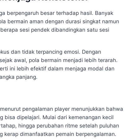
uga berpengaruh besar terhadap hasil. Banyak
ola bermain aman dengan durasi singkat namun
berapa sesi pendek dibandingkan satu sesi
okus dan tidak terpancing emosi. Dengan
jak awal, pola bermain menjadi lebih terarah.
ti ini lebih efektif dalam menjaga modal dan
jangka panjang.
ul menurut pengalaman player menunjukkan bahwa
g bisa dipelajari. Mulai dari kemenangan kecil
rtahap, hingga perubahan ritme setelah puluhan
ang kerap dimanfaatkan pemain berpengalaman.