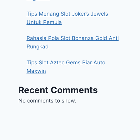
Tips Menang Slot Joker’s Jewels
Untuk Pemula
Rahasia Pola Slot Bonanza Gold Anti
Rungkad
Tips Slot Aztec Gems Biar Auto
Maxwin
Recent Comments
No comments to show.