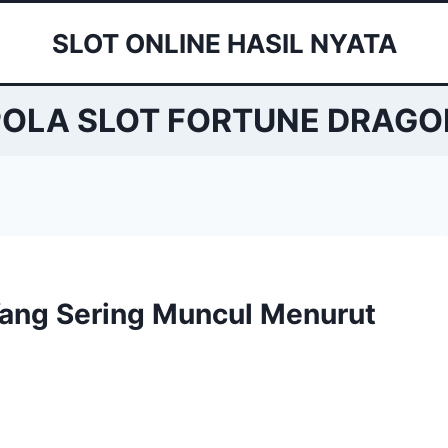
SLOT ONLINE HASIL NYATA
POLA SLOT FORTUNE DRAGO
Yang Sering Muncul Menurut