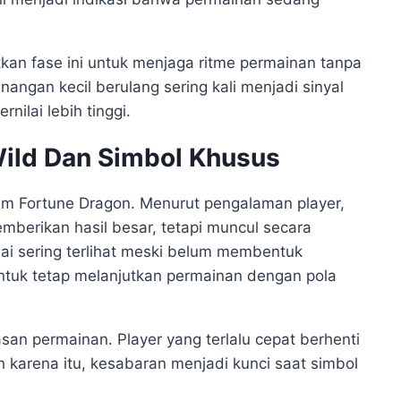
n fase ini untuk menjaga ritme permainan tanpa
angan kecil berulang sering kali menjadi sinyal
ilai lebih tinggi.
ild Dan Simbol Khusus
m Fortune Dragon. Menurut pengalaman player,
berikan hasil besar, tetapi muncul secara
ai sering terlihat meski belum membentuk
ntuk tetap melanjutkan permainan dengan pola
asan permainan. Player yang terlalu cepat berhenti
 karena itu, kesabaran menjadi kunci saat simbol