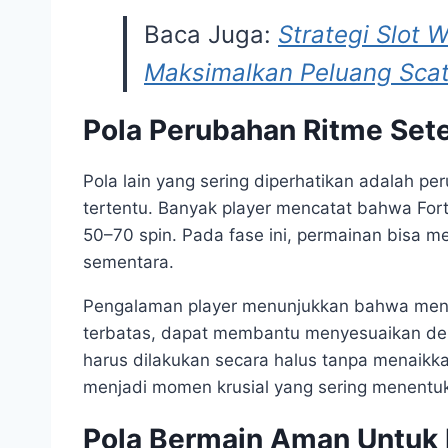
Baca Juga:
Strategi Slot
Maksimalkan Peluang Scat
Pola Perubahan Ritme Set
Pola lain yang sering diperhatikan adalah pe
tertentu. Banyak player mencatat bahwa For
50–70 spin. Pada fase ini, permainan bisa me
sementara.
Pengalaman player menunjukkan bahwa mengga
terbatas, dapat membantu menyesuaikan de
harus dilakukan secara halus tanpa menaikka
menjadi momen krusial yang sering menentuk
Pola Bermain Aman Untuk 