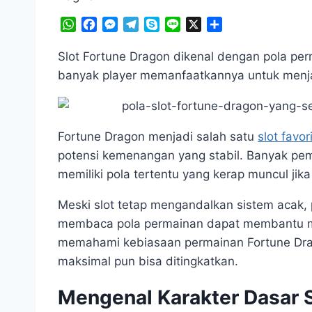
WhatsApp
Facebook
Messenger
Telegram
Skype
Line
X
Share
Slot Fortune Dragon dikenal dengan pola per
banyak player memanfaatkannya untuk menjag
Fortune Dragon menjadi salah satu
slot favori
potensi kemenangan yang stabil. Banyak pem
memiliki pola tertentu yang kerap muncul jik
Meski slot tetap mengandalkan sistem acak
membaca pola permainan dapat membantu me
memahami kebiasaan permainan Fortune Drag
maksimal pun bisa ditingkatkan.
Mengenal Karakter Dasar S