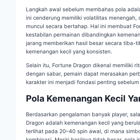
Langkah awal sebelum membahas pola adala
ini cenderung memiliki volatilitas menengah
muncul secara bertahap. Hal ini membuat F
kestabilan permainan dibandingkan kemenang
jarang memberikan hasil besar secara tiba-tib
kemenangan kecil yang konsisten.
Selain itu, Fortune Dragon dikenal memiliki 
dengan sabar, pemain dapat merasakan perb
karakter ini menjadi fondasi penting sebel
Pola Kemenangan Kecil Ya
Berdasarkan pengalaman banyak player, salah
Dragon adalah kemenangan kecil yang berulan
terlihat pada 20–40 spin awal, di mana sim
kombinasi. Meski hasilnya tidak besar, pola