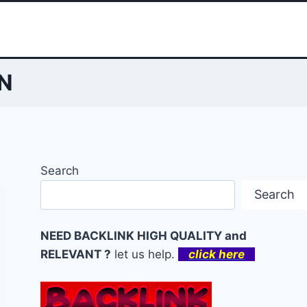
N
Search
Search
NEED BACKLINK HIGH QUALITY and
RELEVANT ?
let us help.
click here