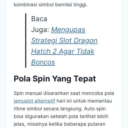
kombinasi simbol bernilai tinggi.
Baca
Juga:
Mengupas
Strategi Slot Dragon
Hatch 2 Agar Tidak
Boncos
Pola Spin Yang Tepat
Spin manual disarankan saat mencoba pola
jamuslot alternatif
hari ini untuk memantau
ritme simbol secara langsung. Auto spin
bisa digunakan setelah pola terlihat lebih
jelas, misalnya ketika beberapa putaran