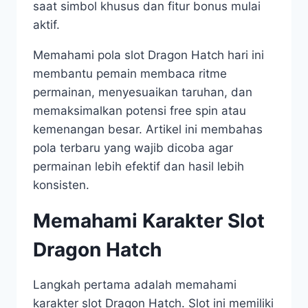
saat simbol khusus dan fitur bonus mulai
aktif.
Memahami pola slot Dragon Hatch hari ini
membantu pemain membaca ritme
permainan, menyesuaikan taruhan, dan
memaksimalkan potensi free spin atau
kemenangan besar. Artikel ini membahas
pola terbaru yang wajib dicoba agar
permainan lebih efektif dan hasil lebih
konsisten.
Memahami Karakter Slot
Dragon Hatch
Langkah pertama adalah memahami
karakter slot Dragon Hatch. Slot ini memiliki