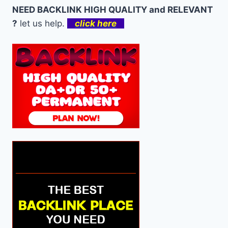
NEED BACKLINK HIGH QUALITY and RELEVANT
?
let us help.
click here