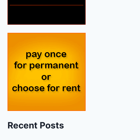
Recent Posts