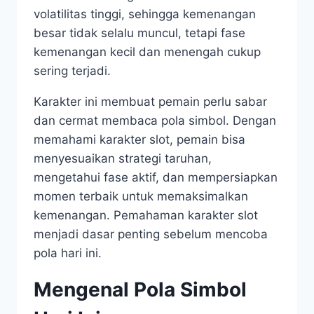
volatilitas tinggi, sehingga kemenangan
besar tidak selalu muncul, tetapi fase
kemenangan kecil dan menengah cukup
sering terjadi.
Karakter ini membuat pemain perlu sabar
dan cermat membaca pola simbol. Dengan
memahami karakter slot, pemain bisa
menyesuaikan strategi taruhan,
mengetahui fase aktif, dan mempersiapkan
momen terbaik untuk memaksimalkan
kemenangan. Pemahaman karakter slot
menjadi dasar penting sebelum mencoba
pola hari ini.
Mengenal Pola Simbol