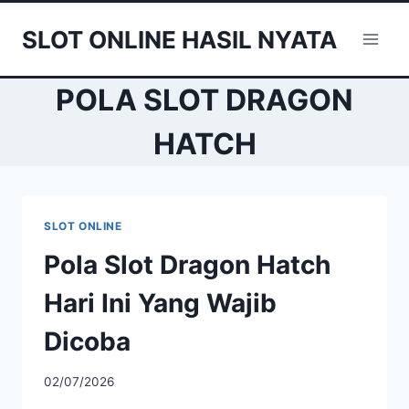
Skip
SLOT ONLINE HASIL NYATA
to
content
POLA SLOT DRAGON
HATCH
SLOT ONLINE
Pola Slot Dragon Hatch
Hari Ini Yang Wajib
Dicoba
02/07/2026