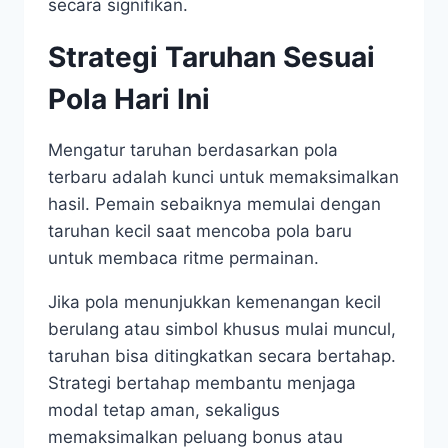
secara signifikan.
Strategi Taruhan Sesuai
Pola Hari Ini
Mengatur taruhan berdasarkan pola
terbaru adalah kunci untuk memaksimalkan
hasil. Pemain sebaiknya memulai dengan
taruhan kecil saat mencoba pola baru
untuk membaca ritme permainan.
Jika pola menunjukkan kemenangan kecil
berulang atau simbol khusus mulai muncul,
taruhan bisa ditingkatkan secara bertahap.
Strategi bertahap membantu menjaga
modal tetap aman, sekaligus
memaksimalkan peluang bonus atau