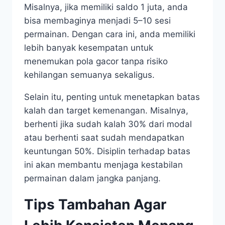
Misalnya, jika memiliki saldo 1 juta, anda
bisa membaginya menjadi 5–10 sesi
permainan. Dengan cara ini, anda memiliki
lebih banyak kesempatan untuk
menemukan pola gacor tanpa risiko
kehilangan semuanya sekaligus.
Selain itu, penting untuk menetapkan batas
kalah dan target kemenangan. Misalnya,
berhenti jika sudah kalah 30% dari modal
atau berhenti saat sudah mendapatkan
keuntungan 50%. Disiplin terhadap batas
ini akan membantu menjaga kestabilan
permainan dalam jangka panjang.
Tips Tambahan Agar