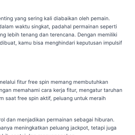
ting yang sering kali diabaikan oleh pemain.
dalam waktu singkat, padahal permainan seperti
g lebih tenang dan terencana. Dengan memiliki
 dibuat, kamu bisa menghindari keputusan impulsif
elalui fitur free spin memang membutuhkan
ngan memahami cara kerja fitur, mengatur taruhan
saat free spin aktif, peluang untuk meraih
rol dan menjadikan permainan sebagai hiburan.
anya meningkatkan peluang jackpot, tetapi juga