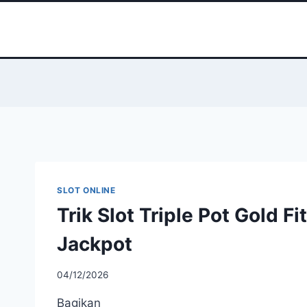
Skip
to
content
SLOT ONLINE
Trik Slot Triple Pot Gold 
Jackpot
04/12/2026
Bagikan