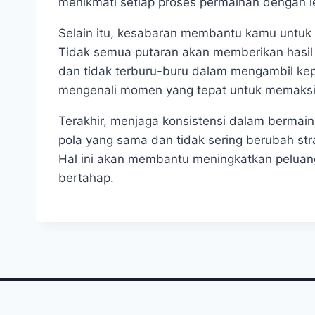
menikmati setiap proses permainan dengan 
Selain itu, kesabaran membantu kamu untuk
Tidak semua putaran akan memberikan hasil 
dan tidak terburu-buru dalam mengambil kep
mengenali momen yang tepat untuk memaks
Terakhir, menjaga konsistensi dalam bermai
pola yang sama dan tidak sering berubah st
Hal ini akan membantu meningkatkan peluang
bertahap.