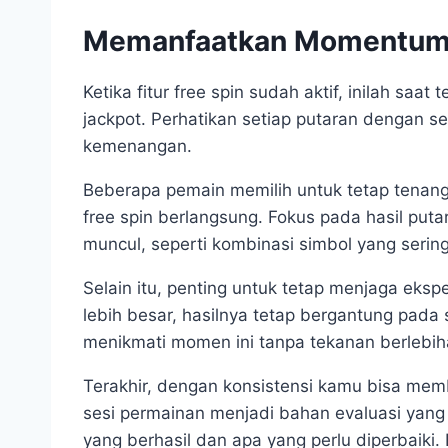
Memanfaatkan Momentum S
Ketika fitur free spin sudah aktif, inilah s
jackpot. Perhatikan setiap putaran dengan s
kemenangan.
Beberapa pemain memilih untuk tetap tenan
free spin berlangsung. Fokus pada hasil put
muncul, seperti kombinasi simbol yang ser
Selain itu, penting untuk tetap menjaga eks
lebih besar, hasilnya tetap bergantung pada
menikmati momen ini tanpa tekanan berlebih
Terakhir, dengan konsistensi kamu bisa mem
sesi permainan menjadi bahan evaluasi yang 
yang berhasil dan apa yang perlu diperbaiki.