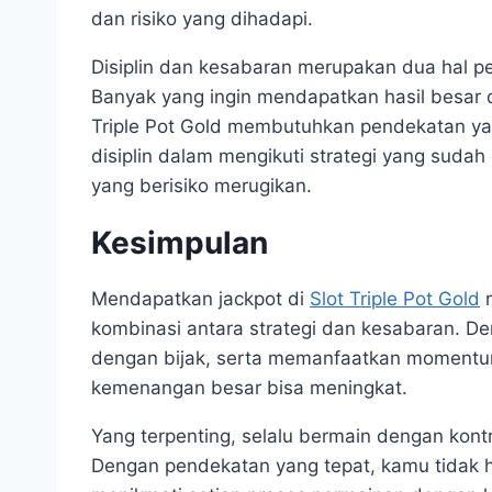
dan risiko yang dihadapi.
Disiplin dan kesabaran merupakan dua hal pen
Banyak yang ingin mendapatkan hasil besar 
Triple Pot Gold membutuhkan pendekatan yan
disiplin dalam mengikuti strategi yang sudah
yang berisiko merugikan.
Kesimpulan
Mendapatkan jackpot di
Slot Triple Pot Gold
m
kombinasi antara strategi dan kesabaran. De
dengan bijak, serta memanfaatkan momentum 
kemenangan besar bisa meningkat.
Yang terpenting, selalu bermain dengan kont
Dengan pendekatan yang tepat, kamu tidak h