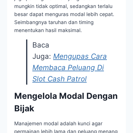
mungkin tidak optimal, sedangkan terlalu
besar dapat menguras modal lebih cepat.
Seimbangnya taruhan dan timing
menentukan hasil maksimal.
Baca
Juga:
Mengupas Cara
Membaca Peluang Di
Slot Cash Patrol
Mengelola Modal Dengan
Bijak
Manajemen modal adalah kunci agar
permainan lebih lama dan peluang menang