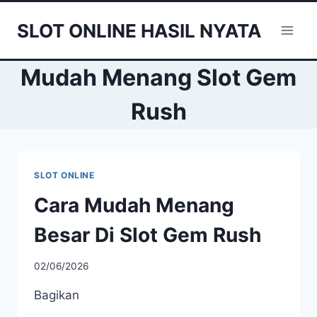
Skip
SLOT ONLINE HASIL NYATA
to
content
Mudah Menang Slot Gem
Rush
SLOT ONLINE
Cara Mudah Menang
Besar Di Slot Gem Rush
02/06/2026
Bagikan