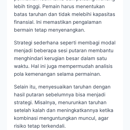
lebih tinggi. Pemain harus menentukan
batas taruhan dan tidak melebihi kapasitas
finansial. Ini memastikan pengalaman
bermain tetap menyenangkan.
Strategi sederhana seperti membagi modal
menjadi beberapa sesi putaran membantu
menghindari kerugian besar dalam satu
waktu. Hal ini juga mempermudah analisis
pola kemenangan selama permainan.
Selain itu, menyesuaikan taruhan dengan
hasil putaran sebelumnya bisa menjadi
strategi. Misalnya, menurunkan taruhan
setelah kalah dan meningkatkannya ketika
kombinasi menguntungkan muncul, agar
risiko tetap terkendali.