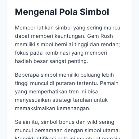
Mengenal Pola Simbol
Memperhatikan simbol yang sering muncul
dapat memberi keuntungan. Gem Rush
memiliki simbol bernilai tinggi dan rendah;
fokus pada kombinasi yang memberi
hadiah besar sangat penting.
Beberapa simbol memiliki peluang lebih
tinggi muncul di putaran tertentu. Pemain
yang memperhatikan tren ini bisa
menyesuaikan strategi taruhan untuk
memaksimalkan kemenangan.
Selain itu, simbol bonus dan wild sering
muncul bersamaan dengan simbol utama.
Mengidentifikasi pola ini membuat pemain