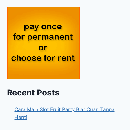
Recent Posts
Cara Main Slot Fruit Party Biar Cuan Tanpa
Henti