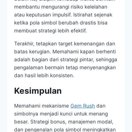
membantu mengurangi risiko kelelahan
atau keputusan impulsif. Istirahat sejenak
ketika pola simbol berubah drastis bisa
membuat strategi lebih efektif.
Terakhir, tetapkan target kemenangan dan
batas kerugian. Memahami kapan berhenti
adalah bagian dari strategi pintar, sehingga
pengalaman bermain tetap menyenangkan
dan hasil lebih konsisten.
Kesimpulan
Memahami mekanisme
Gem Rush
dan
simbolnya menjadi kunci untuk menang
besar. Strategi bonus, manajemen modal,
dan pengenalan pola simbol meningkatkan