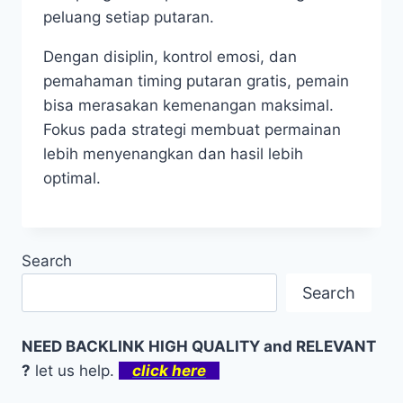
peluang setiap putaran.
Dengan disiplin, kontrol emosi, dan
pemahaman timing putaran gratis, pemain
bisa merasakan kemenangan maksimal.
Fokus pada strategi membuat permainan
lebih menyenangkan dan hasil lebih
optimal.
Search
Search
NEED BACKLINK HIGH QUALITY and RELEVANT
?
let us help.
click here