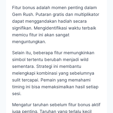
Fitur bonus adalah momen penting dalam
Gem Rush. Putaran gratis dan multiplikator
dapat menggandakan hadiah secara
signifikan. Mengidentifikasi waktu terbaik
memicu fitur ini akan sangat
menguntungkan.
Selain itu, beberapa fitur memungkinkan
simbol tertentu berubah menjadi wild
sementara. Strategi ini membantu
melengkapi kombinasi yang sebelumnya
sulit tercapai. Pemain yang memahami
timing ini bisa memaksimalkan hasil setiap
sesi.
Mengatur taruhan sebelum fitur bonus aktif
juga penting. Taruhan yang terlalu kecil