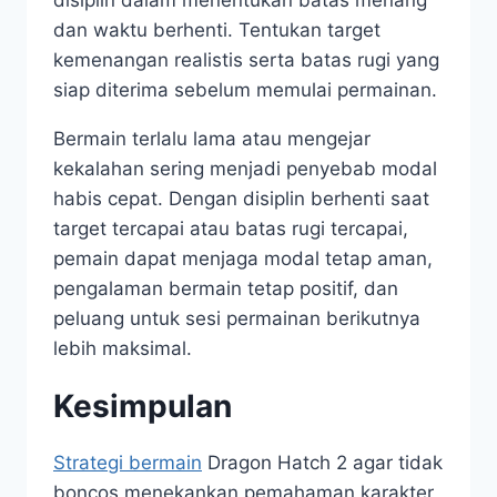
disiplin dalam menentukan batas menang
dan waktu berhenti. Tentukan target
kemenangan realistis serta batas rugi yang
siap diterima sebelum memulai permainan.
Bermain terlalu lama atau mengejar
kekalahan sering menjadi penyebab modal
habis cepat. Dengan disiplin berhenti saat
target tercapai atau batas rugi tercapai,
pemain dapat menjaga modal tetap aman,
pengalaman bermain tetap positif, dan
peluang untuk sesi permainan berikutnya
lebih maksimal.
Kesimpulan
Strategi bermain
Dragon Hatch 2 agar tidak
boncos menekankan pemahaman karakter