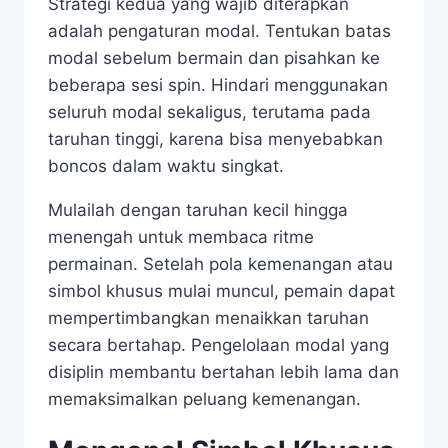
Strategi kedua yang wajib diterapkan
adalah pengaturan modal. Tentukan batas
modal sebelum bermain dan pisahkan ke
beberapa sesi spin. Hindari menggunakan
seluruh modal sekaligus, terutama pada
taruhan tinggi, karena bisa menyebabkan
boncos dalam waktu singkat.
Mulailah dengan taruhan kecil hingga
menengah untuk membaca ritme
permainan. Setelah pola kemenangan atau
simbol khusus mulai muncul, pemain dapat
mempertimbangkan menaikkan taruhan
secara bertahap. Pengelolaan modal yang
disiplin membantu bertahan lebih lama dan
memaksimalkan peluang kemenangan.