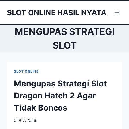
Skip
SLOT ONLINE HASIL NYATA
to
content
MENGUPAS STRATEGI
SLOT
SLOT ONLINE
Mengupas Strategi Slot
Dragon Hatch 2 Agar
Tidak Boncos
02/07/2026