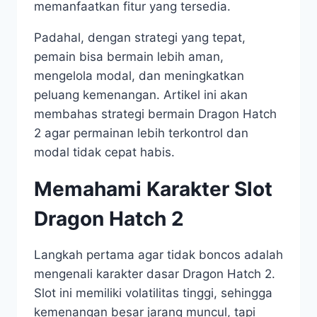
memanfaatkan fitur yang tersedia.
Padahal, dengan strategi yang tepat,
pemain bisa bermain lebih aman,
mengelola modal, dan meningkatkan
peluang kemenangan. Artikel ini akan
membahas strategi bermain Dragon Hatch
2 agar permainan lebih terkontrol dan
modal tidak cepat habis.
Memahami Karakter Slot
Dragon Hatch 2
Langkah pertama agar tidak boncos adalah
mengenali karakter dasar Dragon Hatch 2.
Slot ini memiliki volatilitas tinggi, sehingga
kemenangan besar jarang muncul, tapi