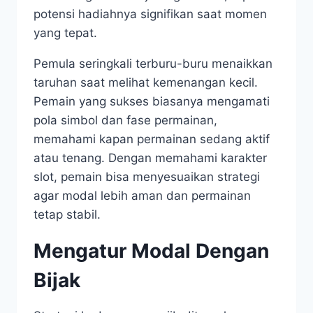
potensi hadiahnya signifikan saat momen
yang tepat.
Pemula seringkali terburu-buru menaikkan
taruhan saat melihat kemenangan kecil.
Pemain yang sukses biasanya mengamati
pola simbol dan fase permainan,
memahami kapan permainan sedang aktif
atau tenang. Dengan memahami karakter
slot, pemain bisa menyesuaikan strategi
agar modal lebih aman dan permainan
tetap stabil.
Mengatur Modal Dengan
Bijak