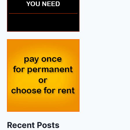
Recent Posts