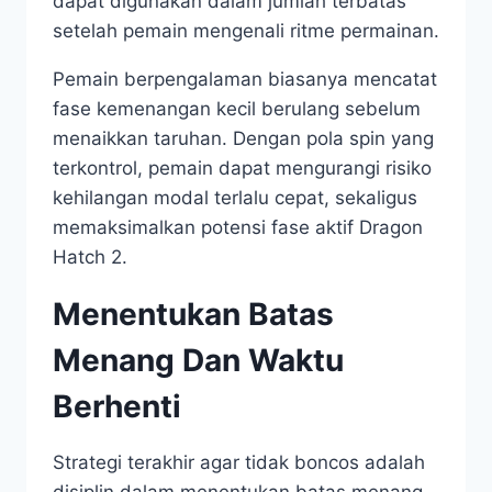
dapat digunakan dalam jumlah terbatas
setelah pemain mengenali ritme permainan.
Pemain berpengalaman biasanya mencatat
fase kemenangan kecil berulang sebelum
menaikkan taruhan. Dengan pola spin yang
terkontrol, pemain dapat mengurangi risiko
kehilangan modal terlalu cepat, sekaligus
memaksimalkan potensi fase aktif Dragon
Hatch 2.
Menentukan Batas
Menang Dan Waktu
Berhenti
Strategi terakhir agar tidak boncos adalah