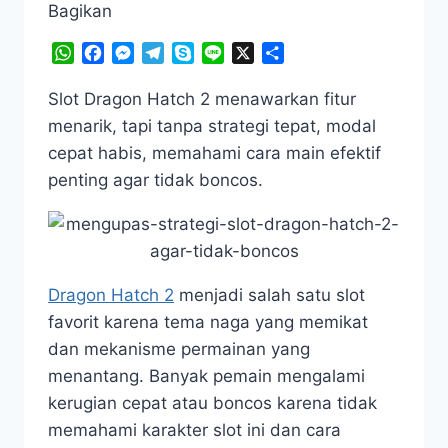
Bagikan
WhatsApp
Facebook
Messenger
Telegram
Skype
Line
X
Share
Slot Dragon Hatch 2 menawarkan fitur
menarik, tapi tanpa strategi tepat, modal
cepat habis, memahami cara main efektif
penting agar tidak boncos.
Dragon Hatch 2
menjadi salah satu slot
favorit karena tema naga yang memikat
dan mekanisme permainan yang
menantang. Banyak pemain mengalami
kerugian cepat atau boncos karena tidak
memahami karakter slot ini dan cara