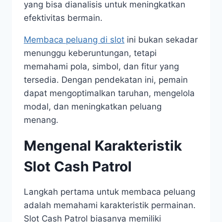
yang bisa dianalisis untuk meningkatkan
efektivitas bermain.
Membaca peluang di slot
ini bukan sekadar
menunggu keberuntungan, tetapi
memahami pola, simbol, dan fitur yang
tersedia. Dengan pendekatan ini, pemain
dapat mengoptimalkan taruhan, mengelola
modal, dan meningkatkan peluang
menang.
Mengenal Karakteristik
Slot Cash Patrol
Langkah pertama untuk membaca peluang
adalah memahami karakteristik permainan.
Slot Cash Patrol biasanya memiliki