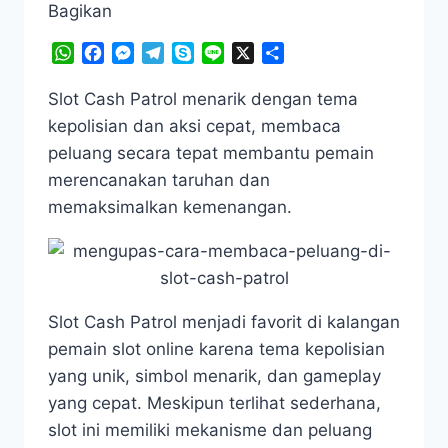
Bagikan
WhatsApp
Facebook
Messenger
Telegram
Skype
Line
X
Share
Slot Cash Patrol menarik dengan tema
kepolisian dan aksi cepat, membaca
peluang secara tepat membantu pemain
merencanakan taruhan dan
memaksimalkan kemenangan.
Slot Cash Patrol menjadi favorit di kalangan
pemain slot online karena tema kepolisian
yang unik, simbol menarik, dan gameplay
yang cepat. Meskipun terlihat sederhana,
slot ini memiliki mekanisme dan peluang