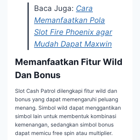
Baca Juga:
Cara
Memanfaatkan Pola
Slot Fire Phoenix agar
Mudah Dapat Maxwin
Memanfaatkan Fitur Wild
Dan Bonus
Slot Cash Patrol dilengkapi fitur wild dan
bonus yang dapat memengaruhi peluang
menang. Simbol wild dapat menggantikan
simbol lain untuk membentuk kombinasi
kemenangan, sedangkan simbol bonus
dapat memicu free spin atau multiplier.