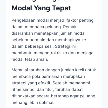
Modal Yang Tepat
Pengelolaan modal menjadi faktor penting
dalam membaca peluang. Pemain
disarankan menetapkan jumlah modal
sebelum bermain dan membaginya ke
dalam beberapa sesi. Strategi ini
membantu mengontrol risiko dan menjaga
modal tetap aman.
Memulai taruhan dengan jumlah kecil untuk
membaca pola permainan merupakan
strategi yang efektif. Setelah memahami
ritme simbol dan fitur, taruhan dapat
ditingkatkan secara bertahap agar peluang
menang lebih optimal.