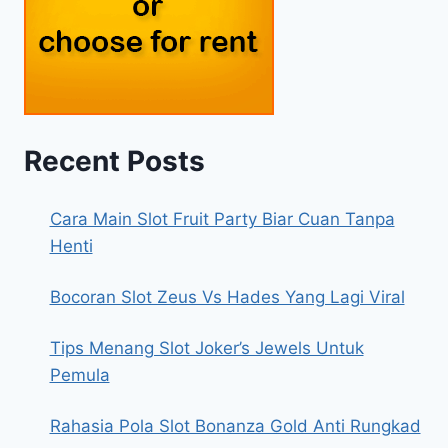
Recent Posts
Cara Main Slot Fruit Party Biar Cuan Tanpa
Henti
Bocoran Slot Zeus Vs Hades Yang Lagi Viral
Tips Menang Slot Joker’s Jewels Untuk
Pemula
Rahasia Pola Slot Bonanza Gold Anti Rungkad