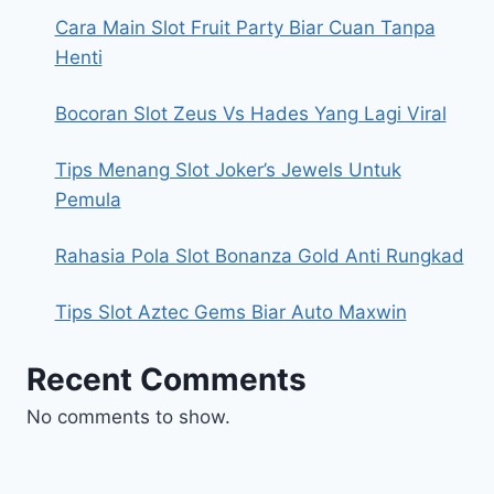
Cara Main Slot Fruit Party Biar Cuan Tanpa
Henti
Bocoran Slot Zeus Vs Hades Yang Lagi Viral
Tips Menang Slot Joker’s Jewels Untuk
Pemula
Rahasia Pola Slot Bonanza Gold Anti Rungkad
Tips Slot Aztec Gems Biar Auto Maxwin
Recent Comments
No comments to show.