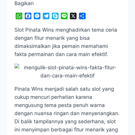
Bagikan
WhatsApp
Facebook
Messenger
Telegram
Skype
Line
X
Share
Slot Pinata Wins menghadirkan tema ceria
dengan fitur menarik yang bisa
dimaksimalkan jika pemain memahami
fakta permainan dan cara main efektif.
Pinata Wins menjadi salah satu slot yang
cukup mencuri perhatian karena
mengusung tema pesta penuh warna
dengan nuansa ringan dan menyenangkan.
Di balik tampilannya yang sederhana, slot
ini menyimpan berbagai fitur menarik yang