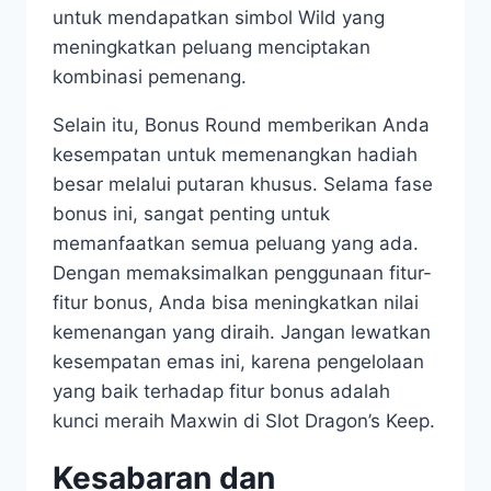
untuk mendapatkan simbol Wild yang
meningkatkan peluang menciptakan
kombinasi pemenang.
Selain itu, Bonus Round memberikan Anda
kesempatan untuk memenangkan hadiah
besar melalui putaran khusus. Selama fase
bonus ini, sangat penting untuk
memanfaatkan semua peluang yang ada.
Dengan memaksimalkan penggunaan fitur-
fitur bonus, Anda bisa meningkatkan nilai
kemenangan yang diraih. Jangan lewatkan
kesempatan emas ini, karena pengelolaan
yang baik terhadap fitur bonus adalah
kunci meraih Maxwin di Slot Dragon’s Keep.
Kesabaran dan