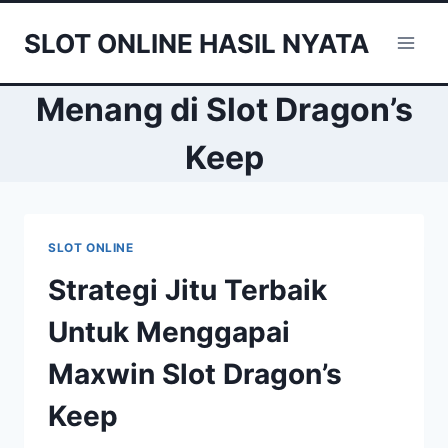
Skip
SLOT ONLINE HASIL NYATA
to
content
Menang di Slot Dragon’s
Keep
SLOT ONLINE
Strategi Jitu Terbaik
Untuk Menggapai
Maxwin Slot Dragon’s
Keep