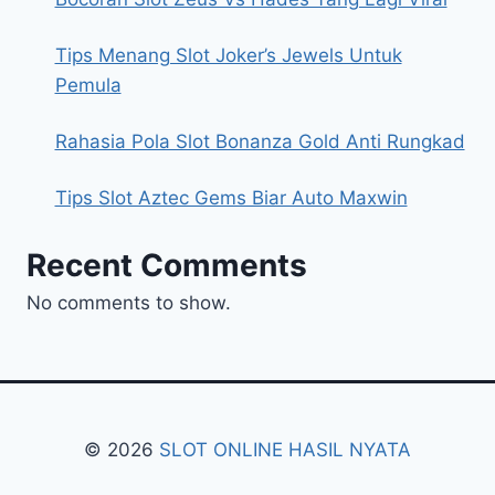
Tips Menang Slot Joker’s Jewels Untuk
Pemula
Rahasia Pola Slot Bonanza Gold Anti Rungkad
Tips Slot Aztec Gems Biar Auto Maxwin
Recent Comments
No comments to show.
© 2026
SLOT ONLINE HASIL NYATA