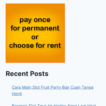
Recent Posts
Cara Main Slot Fruit Party Biar Cuan Tanpa
Henti
Bocoran Slot Zeus Vs Hades Yang Lagi Viral