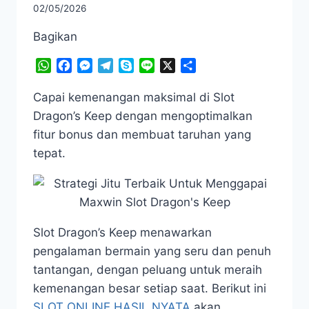
02/05/2026
Bagikan
WhatsApp
Facebook
Messenger
Telegram
Skype
Line
X
Share
Capai kemenangan maksimal di Slot
Dragon’s Keep dengan mengoptimalkan
fitur bonus dan membuat taruhan yang
tepat.
Slot Dragon’s Keep menawarkan
pengalaman bermain yang seru dan penuh
tantangan, dengan peluang untuk meraih
kemenangan besar setiap saat. Berikut ini
SLOT ONLINE HASIL NYATA
akan