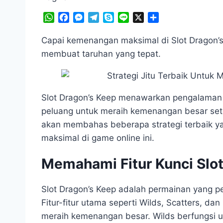
WhatsApp
Facebook
Messenger
Telegram
Skype
Line
X
Share
Capai kemenangan maksimal di Slot Dragon’
membuat taruhan yang tepat.
Slot Dragon’s Keep menawarkan pengalaman
peluang untuk meraih kemenangan besar setia
akan membahas beberapa strategi terbaik
maksimal di game online ini.
Memahami Fitur Kunci Slot
Slot Dragon’s Keep adalah permainan yang p
Fitur-fitur utama seperti Wilds, Scatters, 
meraih kemenangan besar. Wilds berfungsi u