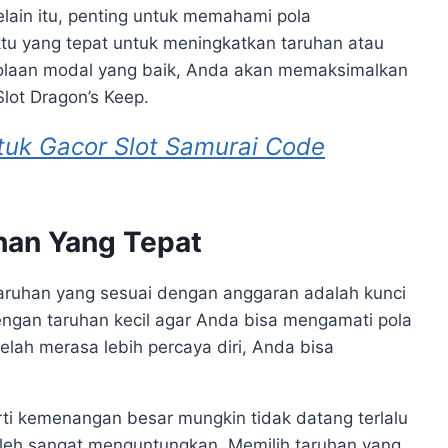
lain itu, penting untuk memahami pola
tu yang tepat untuk meningkatkan taruhan atau
lolaan modal yang baik, Anda akan memaksimalkan
lot Dragon’s Keep.
tuk Gacor Slot Samurai Code
han Yang Tepat
taruhan yang sesuai dengan anggaran adalah kunci
ngan taruhan kecil agar Anda bisa mengamati pola
lah merasa lebih percaya diri, Anda bisa
rarti kemenangan besar mungkin tidak datang terlalu
eroleh sangat menguntungkan. Memilih taruhan yang