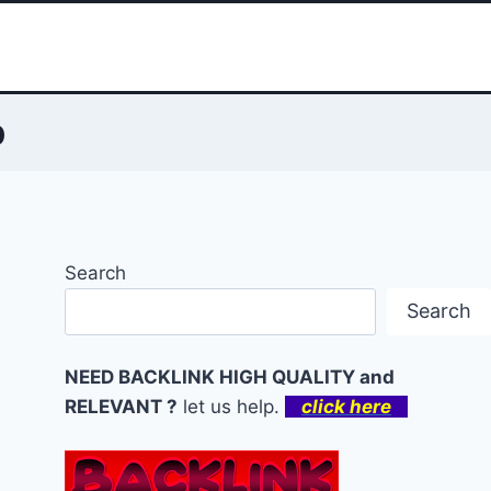
p
Search
Search
NEED BACKLINK HIGH QUALITY and
RELEVANT ?
let us help.
click here