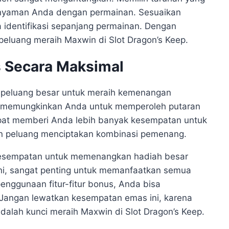
 nyaman Anda dengan permainan. Sesuaikan
identifikasi sepanjang permainan. Dengan
eluang meraih Maxwin di Slot Dragon’s Keep.
 Secara Maksimal
n peluang besar untuk meraih kemenangan
nd memungkinkan Anda untuk memperoleh putaran
apat memberi Anda lebih banyak kesempatan untuk
n peluang menciptakan kombinasi pemenang.
kesempatan untuk memenangkan hadiah besar
ini, sangat penting untuk memanfaatkan semua
nggunaan fitur-fitur bonus, Anda bisa
 Jangan lewatkan kesempatan emas ini, karena
adalah kunci meraih Maxwin di Slot Dragon’s Keep.