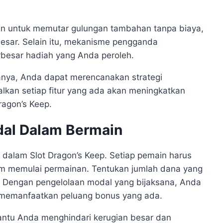
n untuk memutar gulungan tambahan tanpa biaya,
esar. Selain itu, mekanisme pengganda
besar hadiah yang Anda peroleh.
anya, Anda dapat merencanakan strategi
kan setiap fitur yang ada akan meningkatkan
ragon’s Keep.
dal Dalam Bermain
dalam Slot Dragon’s Keep. Setiap pemain harus
um memulai permainan. Tentukan jumlah dana yang
u. Dengan pengelolaan modal yang bijaksana, Anda
 memanfaatkan peluang bonus yang ada.
ntu Anda menghindari kerugian besar dan