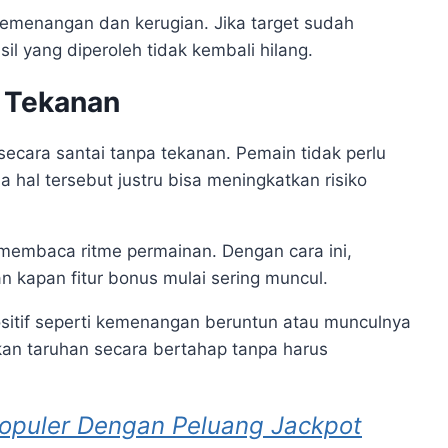
kemenangan dan kerugian. Jika target sudah
il yang diperoleh tidak kembali hilang.
a Tekanan
ecara santai tanpa tekanan. Pemain tidak perlu
hal tersebut justru bisa meningkatkan risiko
 membaca ritme permainan. Dengan cara ini,
kapan fitur bonus mulai sering muncul.
sitif seperti kemenangan beruntun atau munculnya
kan taruhan secara bertahap tanpa harus
Populer Dengan Peluang Jackpot