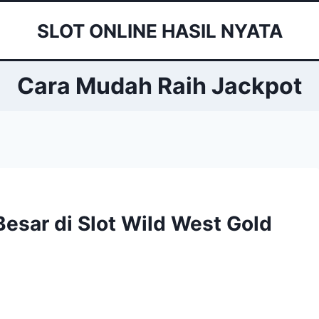
SLOT ONLINE HASIL NYATA
Cara Mudah Raih Jackpot
esar di Slot Wild West Gold