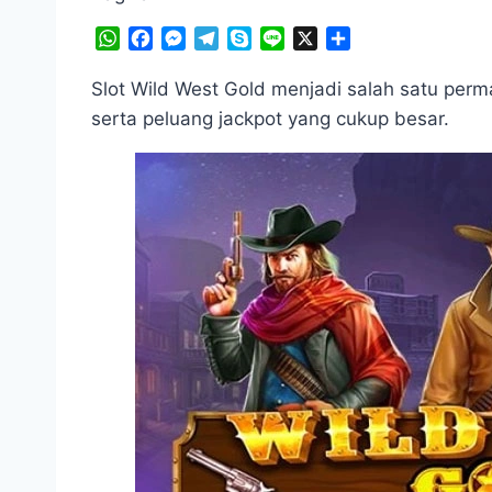
WhatsApp
Facebook
Messenger
Telegram
Skype
Line
X
Share
Slot Wild West Gold menjadi salah satu per
serta peluang jackpot yang cukup besar.