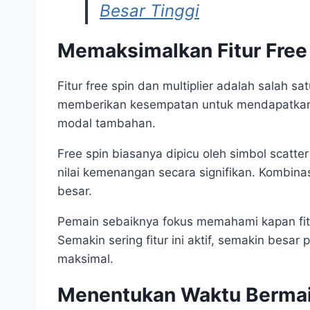
Besar Tinggi
Memaksimalkan Fitur Free 
Fitur free spin dan multiplier adalah salah sa
memberikan kesempatan untuk mendapatkan
modal tambahan.
Free spin biasanya dipicu oleh simbol scatte
nilai kemenangan secara signifikan. Kombina
besar.
Pemain sebaiknya fokus memahami kapan fit
Semakin sering fitur ini aktif, semakin besa
maksimal.
Menentukan Waktu Berma