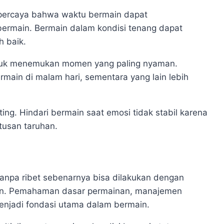
 percaya bahwa waktu bermain dapat
rmain. Bermain dalam kondisi tenang dapat
 baik.
tuk menemukan momen yang paling nyaman.
main di malam hari, sementara yang lain lebih
ting. Hindari bermain saat emosi tidak stabil karena
usan taruhan.
anpa ribet sebenarnya bisa dilakukan dengan
en. Pemahaman dasar permainan, manajemen
 menjadi fondasi utama dalam bermain.