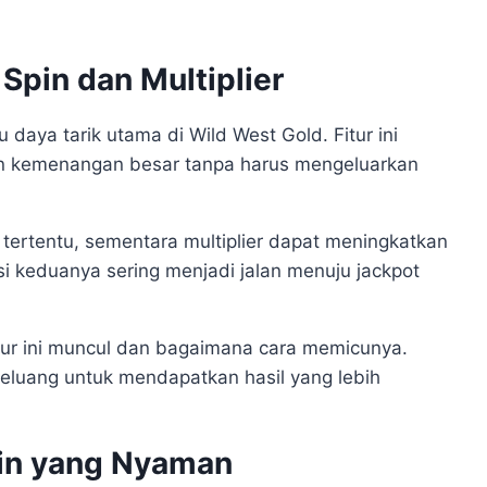
Spin dan Multiplier
tu daya tarik utama di Wild West Gold. Fitur ini
 kemenangan besar tanpa harus mengeluarkan
r tertentu, sementara multiplier dapat meningkatkan
si keduanya sering menjadi jalan menuju jackpot
ur ini muncul dan bagaimana cara memicunya.
r peluang untuk mendapatkan hasil yang lebih
in yang Nyaman