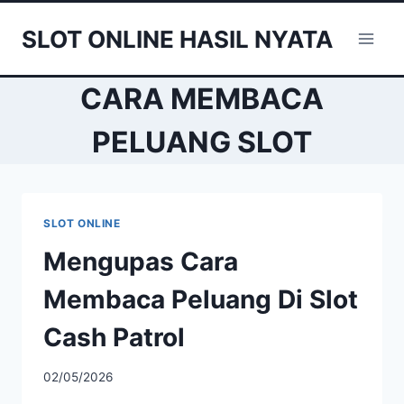
Skip
SLOT ONLINE HASIL NYATA
to
content
CARA MEMBACA
PELUANG SLOT
SLOT ONLINE
Mengupas Cara
Membaca Peluang Di Slot
Cash Patrol
02/05/2026