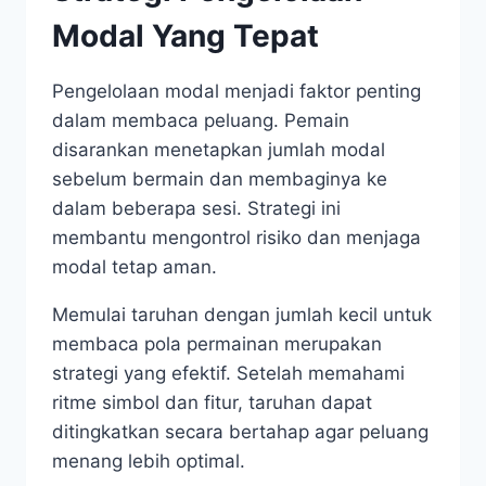
Modal Yang Tepat
Pengelolaan modal menjadi faktor penting
dalam membaca peluang. Pemain
disarankan menetapkan jumlah modal
sebelum bermain dan membaginya ke
dalam beberapa sesi. Strategi ini
membantu mengontrol risiko dan menjaga
modal tetap aman.
Memulai taruhan dengan jumlah kecil untuk
membaca pola permainan merupakan
strategi yang efektif. Setelah memahami
ritme simbol dan fitur, taruhan dapat
ditingkatkan secara bertahap agar peluang
menang lebih optimal.