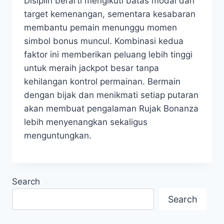
Disiplin berarti mengikuti batas modal dan
target kemenangan, sementara kesabaran
membantu pemain menunggu momen
simbol bonus muncul. Kombinasi kedua
faktor ini memberikan peluang lebih tinggi
untuk meraih jackpot besar tanpa
kehilangan kontrol permainan. Bermain
dengan bijak dan menikmati setiap putaran
akan membuat pengalaman Rujak Bonanza
lebih menyenangkan sekaligus
menguntungkan.
Search
Search