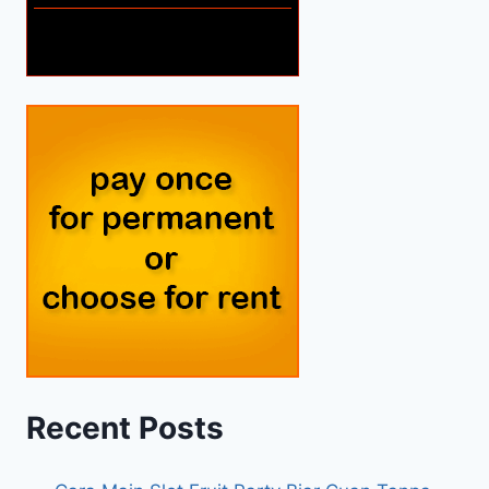
Recent Posts