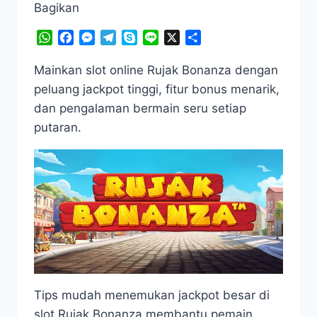
Bagikan
WhatsApp
Facebook
Messenger
Telegram
Skype
Line
X
Share
Mainkan slot online Rujak Bonanza dengan
peluang jackpot tinggi, fitur bonus menarik,
dan pengalaman bermain seru setiap
putaran.
Tips mudah menemukan jackpot besar di
slot Rujak Bonanza membantu pemain