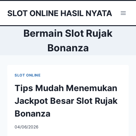
Skip
SLOT ONLINE HASIL NYATA
to
content
Bermain Slot Rujak
Bonanza
SLOT ONLINE
Tips Mudah Menemukan
Jackpot Besar Slot Rujak
Bonanza
04/06/2026