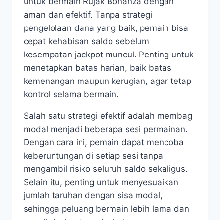
untuk bermain Rujak Bonanza dengan
aman dan efektif. Tanpa strategi
pengelolaan dana yang baik, pemain bisa
cepat kehabisan saldo sebelum
kesempatan jackpot muncul. Penting untuk
menetapkan batas harian, baik batas
kemenangan maupun kerugian, agar tetap
kontrol selama bermain.
Salah satu strategi efektif adalah membagi
modal menjadi beberapa sesi permainan.
Dengan cara ini, pemain dapat mencoba
keberuntungan di setiap sesi tanpa
mengambil risiko seluruh saldo sekaligus.
Selain itu, penting untuk menyesuaikan
jumlah taruhan dengan sisa modal,
sehingga peluang bermain lebih lama dan