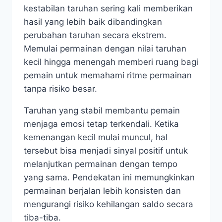
kestabilan taruhan sering kali memberikan
hasil yang lebih baik dibandingkan
perubahan taruhan secara ekstrem.
Memulai permainan dengan nilai taruhan
kecil hingga menengah memberi ruang bagi
pemain untuk memahami ritme permainan
tanpa risiko besar.
Taruhan yang stabil membantu pemain
menjaga emosi tetap terkendali. Ketika
kemenangan kecil mulai muncul, hal
tersebut bisa menjadi sinyal positif untuk
melanjutkan permainan dengan tempo
yang sama. Pendekatan ini memungkinkan
permainan berjalan lebih konsisten dan
mengurangi risiko kehilangan saldo secara
tiba-tiba.