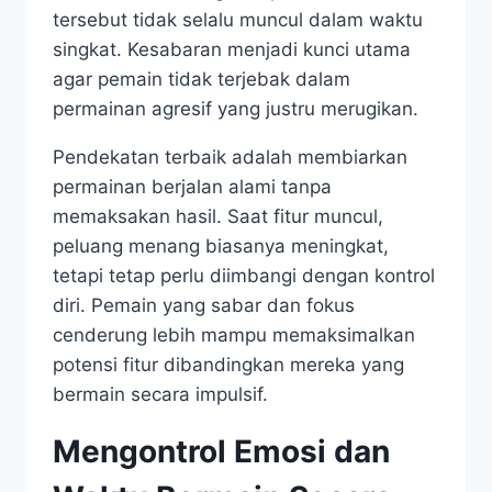
tersebut tidak selalu muncul dalam waktu
singkat. Kesabaran menjadi kunci utama
agar pemain tidak terjebak dalam
permainan agresif yang justru merugikan.
Pendekatan terbaik adalah membiarkan
permainan berjalan alami tanpa
memaksakan hasil. Saat fitur muncul,
peluang menang biasanya meningkat,
tetapi tetap perlu diimbangi dengan kontrol
diri. Pemain yang sabar dan fokus
cenderung lebih mampu memaksimalkan
potensi fitur dibandingkan mereka yang
bermain secara impulsif.
Mengontrol Emosi dan