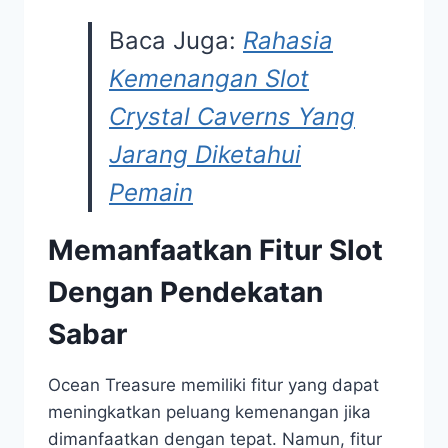
Baca Juga:
Rahasia
Kemenangan Slot
Crystal Caverns Yang
Jarang Diketahui
Pemain
Memanfaatkan Fitur Slot
Dengan Pendekatan
Sabar
Ocean Treasure memiliki fitur yang dapat
meningkatkan peluang kemenangan jika
dimanfaatkan dengan tepat. Namun, fitur