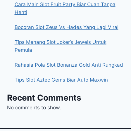
Cara Main Slot Fruit Party Biar Cuan Tanpa
Henti
Bocoran Slot Zeus Vs Hades Yang Lagi Viral
Tips Menang Slot Joker’s Jewels Untuk
Pemula
Rahasia Pola Slot Bonanza Gold Anti Rungkad
Tips Slot Aztec Gems Biar Auto Maxwin
Recent Comments
No comments to show.