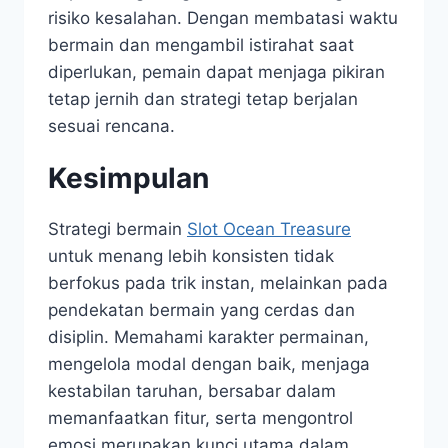
risiko kesalahan. Dengan membatasi waktu
bermain dan mengambil istirahat saat
diperlukan, pemain dapat menjaga pikiran
tetap jernih dan strategi tetap berjalan
sesuai rencana.
Kesimpulan
Strategi bermain
Slot Ocean Treasure
untuk menang lebih konsisten tidak
berfokus pada trik instan, melainkan pada
pendekatan bermain yang cerdas dan
disiplin. Memahami karakter permainan,
mengelola modal dengan baik, menjaga
kestabilan taruhan, bersabar dalam
memanfaatkan fitur, serta mengontrol
emosi merupakan kunci utama dalam