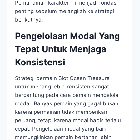
Pemahaman karakter ini menjadi fondasi
penting sebelum melangkah ke strategi
berikutnya.
Pengelolaan Modal Yang
Tepat Untuk Menjaga
Konsistensi
Strategi bermain Slot Ocean Treasure
untuk menang lebih konsisten sangat
bergantung pada cara pemain mengelola
modal. Banyak pemain yang gagal bukan
karena permainan tidak memberikan
peluang, tetapi karena modal habis terlalu
cepat. Pengelolaan modal yang baik
memungkinkan pemain bertahan lebih