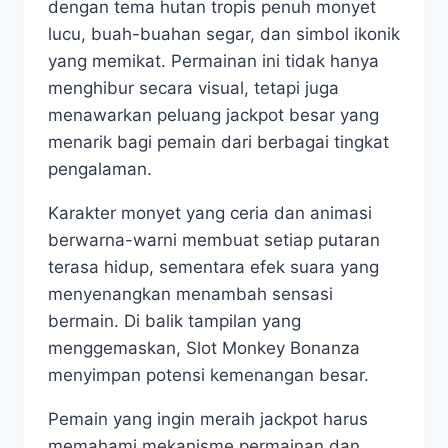
dengan tema hutan tropis penuh monyet
lucu, buah-buahan segar, dan simbol ikonik
yang memikat. Permainan ini tidak hanya
menghibur secara visual, tetapi juga
menawarkan peluang jackpot besar yang
menarik bagi pemain dari berbagai tingkat
pengalaman.
Karakter monyet yang ceria dan animasi
berwarna-warni membuat setiap putaran
terasa hidup, sementara efek suara yang
menyenangkan menambah sensasi
bermain. Di balik tampilan yang
menggemaskan, Slot Monkey Bonanza
menyimpan potensi kemenangan besar.
Pemain yang ingin meraih jackpot harus
memahami mekanisme permainan dan