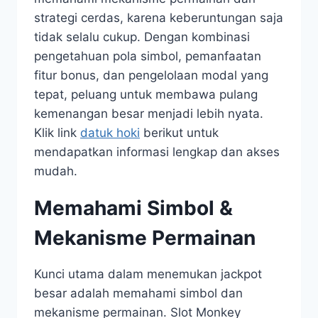
strategi cerdas, karena keberuntungan saja
tidak selalu cukup. Dengan kombinasi
pengetahuan pola simbol, pemanfaatan
fitur bonus, dan pengelolaan modal yang
tepat, peluang untuk membawa pulang
kemenangan besar menjadi lebih nyata.
Klik link
datuk hoki
berikut untuk
mendapatkan informasi lengkap dan akses
mudah.
Memahami Simbol &
Mekanisme Permainan
Kunci utama dalam menemukan jackpot
besar adalah memahami simbol dan
mekanisme permainan. Slot Monkey