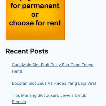
Recent Posts
Cara Main Slot Fruit Party Biar Cuan Tanpa
Henti
Bocoran Slot Zeus Vs Hades Yang Lagi Viral
Tips Menang Slot Joker’s Jewels Untuk
Pemula