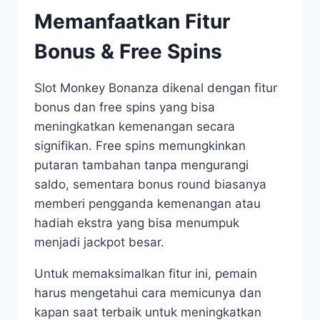
Memanfaatkan Fitur
Bonus & Free Spins
Slot Monkey Bonanza dikenal dengan fitur
bonus dan free spins yang bisa
meningkatkan kemenangan secara
signifikan. Free spins memungkinkan
putaran tambahan tanpa mengurangi
saldo, sementara bonus round biasanya
memberi pengganda kemenangan atau
hadiah ekstra yang bisa menumpuk
menjadi jackpot besar.
Untuk memaksimalkan fitur ini, pemain
harus mengetahui cara memicunya dan
kapan saat terbaik untuk meningkatkan