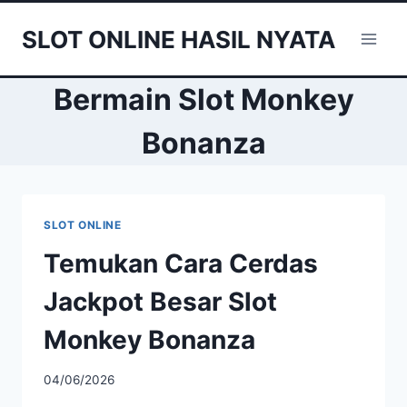
Skip
SLOT ONLINE HASIL NYATA
to
content
Bermain Slot Monkey
Bonanza
SLOT ONLINE
Temukan Cara Cerdas
Jackpot Besar Slot
Monkey Bonanza
04/06/2026