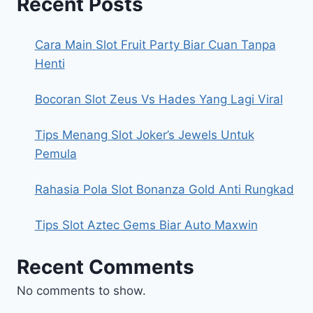
Recent Posts
Cara Main Slot Fruit Party Biar Cuan Tanpa
Henti
Bocoran Slot Zeus Vs Hades Yang Lagi Viral
Tips Menang Slot Joker’s Jewels Untuk
Pemula
Rahasia Pola Slot Bonanza Gold Anti Rungkad
Tips Slot Aztec Gems Biar Auto Maxwin
Recent Comments
No comments to show.