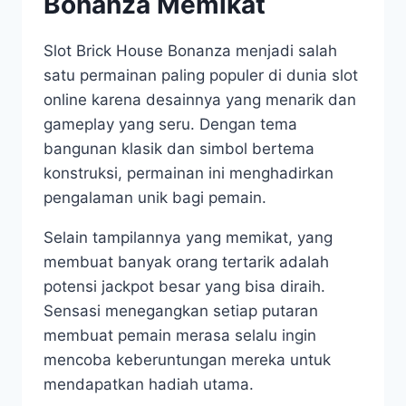
Bonanza Memikat
Slot Brick House Bonanza menjadi salah
satu permainan paling populer di dunia slot
online karena desainnya yang menarik dan
gameplay yang seru. Dengan tema
bangunan klasik dan simbol bertema
konstruksi, permainan ini menghadirkan
pengalaman unik bagi pemain.
Selain tampilannya yang memikat, yang
membuat banyak orang tertarik adalah
potensi jackpot besar yang bisa diraih.
Sensasi menegangkan setiap putaran
membuat pemain merasa selalu ingin
mencoba keberuntungan mereka untuk
mendapatkan hadiah utama.