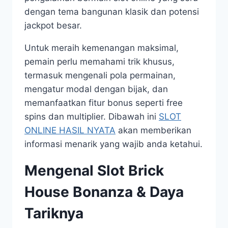
dengan tema bangunan klasik dan potensi
jackpot besar.
Untuk meraih kemenangan maksimal,
pemain perlu memahami trik khusus,
termasuk mengenali pola permainan,
mengatur modal dengan bijak, dan
memanfaatkan fitur bonus seperti free
spins dan multiplier. Dibawah ini
SLOT
ONLINE HASIL NYATA
akan memberikan
informasi menarik yang wajib anda ketahui.
Mengenal Slot Brick
House Bonanza & Daya
Tariknya