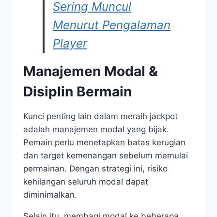
Sering Muncul
Menurut Pengalaman
Player
Manajemen Modal &
Disiplin Bermain
Kunci penting lain dalam meraih jackpot
adalah manajemen modal yang bijak.
Pemain perlu menetapkan batas kerugian
dan target kemenangan sebelum memulai
permainan. Dengan strategi ini, risiko
kehilangan seluruh modal dapat
diminimalkan.
Selain itu, membagi modal ke beberapa