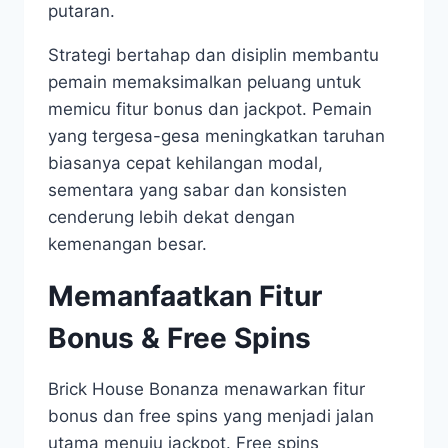
putaran.
Strategi bertahap dan disiplin membantu
pemain memaksimalkan peluang untuk
memicu fitur bonus dan jackpot. Pemain
yang tergesa-gesa meningkatkan taruhan
biasanya cepat kehilangan modal,
sementara yang sabar dan konsisten
cenderung lebih dekat dengan
kemenangan besar.
Memanfaatkan Fitur
Bonus & Free Spins
Brick House Bonanza menawarkan fitur
bonus dan free spins yang menjadi jalan
utama menuju jackpot. Free spins