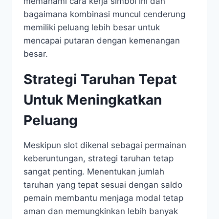
memahami cara kerja simbol ini dan
bagaimana kombinasi muncul cenderung
memiliki peluang lebih besar untuk
mencapai putaran dengan kemenangan
besar.
Strategi Taruhan Tepat
Untuk Meningkatkan
Peluang
Meskipun slot dikenal sebagai permainan
keberuntungan, strategi taruhan tetap
sangat penting. Menentukan jumlah
taruhan yang tepat sesuai dengan saldo
pemain membantu menjaga modal tetap
aman dan memungkinkan lebih banyak