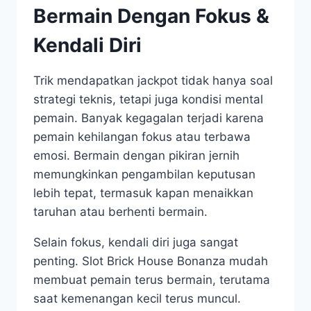
Bermain Dengan Fokus &
Kendali Diri
Trik mendapatkan jackpot tidak hanya soal
strategi teknis, tetapi juga kondisi mental
pemain. Banyak kegagalan terjadi karena
pemain kehilangan fokus atau terbawa
emosi. Bermain dengan pikiran jernih
memungkinkan pengambilan keputusan
lebih tepat, termasuk kapan menaikkan
taruhan atau berhenti bermain.
Selain fokus, kendali diri juga sangat
penting. Slot Brick House Bonanza mudah
membuat pemain terus bermain, terutama
saat kemenangan kecil terus muncul.