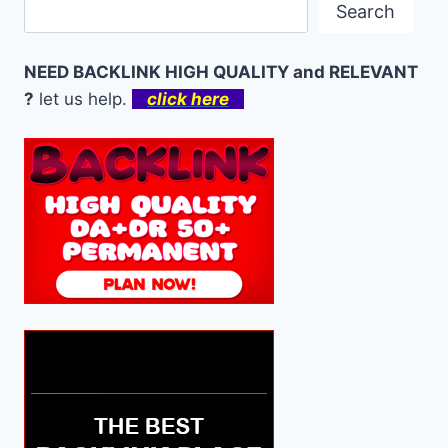
Search
NEED BACKLINK HIGH QUALITY and RELEVANT
?
let us help.
click here