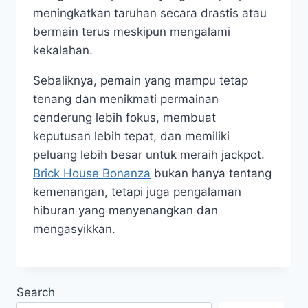
meningkatkan taruhan secara drastis atau
bermain terus meskipun mengalami
kekalahan.
Sebaliknya, pemain yang mampu tetap
tenang dan menikmati permainan
cenderung lebih fokus, membuat
keputusan lebih tepat, dan memiliki
peluang lebih besar untuk meraih jackpot.
Brick House Bonanza
bukan hanya tentang
kemenangan, tetapi juga pengalaman
hiburan yang menyenangkan dan
mengasyikkan.
Search