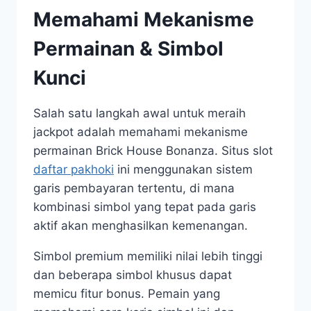
Memahami Mekanisme
Permainan & Simbol
Kunci
Salah satu langkah awal untuk meraih
jackpot adalah memahami mekanisme
permainan Brick House Bonanza. Situs slot
daftar pakhoki
ini menggunakan sistem
garis pembayaran tertentu, di mana
kombinasi simbol yang tepat pada garis
aktif akan menghasilkan kemenangan.
Simbol premium memiliki nilai lebih tinggi
dan beberapa simbol khusus dapat
memicu fitur bonus. Pemain yang