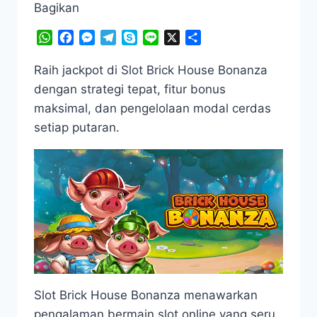
Bagikan
WhatsApp
Facebook
Messenger
Telegram
Skype
Line
X
Share
Raih jackpot di Slot Brick House Bonanza
dengan strategi tepat, fitur bonus
maksimal, dan pengelolaan modal cerdas
setiap putaran.
Slot Brick House Bonanza menawarkan
pengalaman bermain slot online yang seru