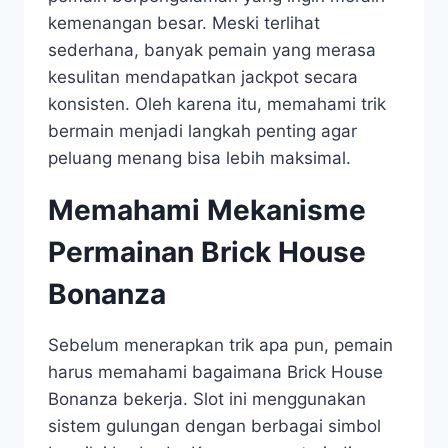
kemenangan besar. Meski terlihat
sederhana, banyak pemain yang merasa
kesulitan mendapatkan jackpot secara
konsisten. Oleh karena itu, memahami trik
bermain menjadi langkah penting agar
peluang menang bisa lebih maksimal.
Memahami Mekanisme
Permainan Brick House
Bonanza
Sebelum menerapkan trik apa pun, pemain
harus memahami bagaimana Brick House
Bonanza bekerja. Slot ini menggunakan
sistem gulungan dengan berbagai simbol