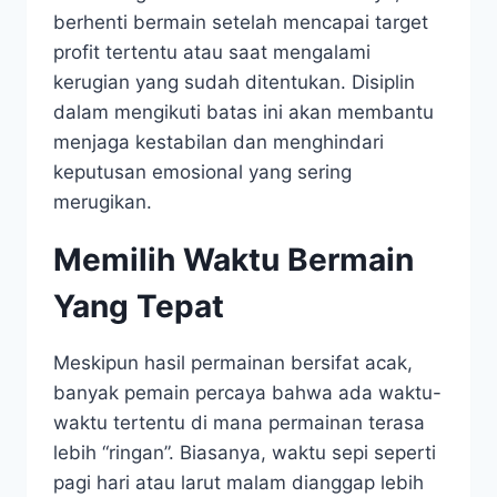
berhenti bermain setelah mencapai target
profit tertentu atau saat mengalami
kerugian yang sudah ditentukan. Disiplin
dalam mengikuti batas ini akan membantu
menjaga kestabilan dan menghindari
keputusan emosional yang sering
merugikan.
Memilih Waktu Bermain
Yang Tepat
Meskipun hasil permainan bersifat acak,
banyak pemain percaya bahwa ada waktu-
waktu tertentu di mana permainan terasa
lebih “ringan”. Biasanya, waktu sepi seperti
pagi hari atau larut malam dianggap lebih