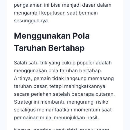
pengalaman ini bisa menjadi dasar dalam
mengambil keputusan saat bermain
sesungguhnya.
Menggunakan Pola
Taruhan Bertahap
Salah satu trik yang cukup populer adalah
menggunakan pola taruhan bertahap.
Artinya, pemain tidak langsung memasang
taruhan besar, tetapi meningkatkannya
secara perlahan setelah beberapa putaran.
Strategi ini membantu mengurangi risiko
sekaligus memanfaatkan momentum saat
permainan mulai menunjukkan hasil.