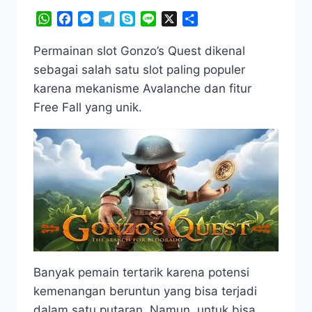
WhatsApp
Facebook
Messenger
Telegram
Skype
Line
X
Share
Permainan slot Gonzo’s Quest dikenal
sebagai salah satu slot paling populer
karena mekanisme Avalanche dan fitur
Free Fall yang unik.
Banyak pemain tertarik karena potensi
kemenangan beruntun yang bisa terjadi
dalam satu putaran. Namun, untuk bisa