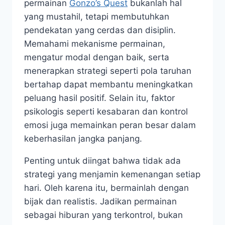
permainan
Gonzo’s Quest
bukanlah hal
yang mustahil, tetapi membutuhkan
pendekatan yang cerdas dan disiplin.
Memahami mekanisme permainan,
mengatur modal dengan baik, serta
menerapkan strategi seperti pola taruhan
bertahap dapat membantu meningkatkan
peluang hasil positif. Selain itu, faktor
psikologis seperti kesabaran dan kontrol
emosi juga memainkan peran besar dalam
keberhasilan jangka panjang.
Penting untuk diingat bahwa tidak ada
strategi yang menjamin kemenangan setiap
hari. Oleh karena itu, bermainlah dengan
bijak dan realistis. Jadikan permainan
sebagai hiburan yang terkontrol, bukan